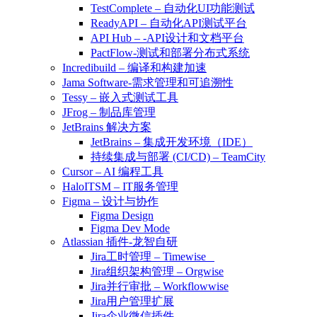
TestComplete – 自动化UI功能测试
ReadyAPI – 自动化API测试平台
API Hub – -API设计和文档平台
PactFlow-测试和部署分布式系统
Incredibuild – 编译和构建加速
Jama Software-需求管理和可追溯性
Tessy – 嵌入式测试工具
JFrog – 制品库管理
JetBrains 解决方案
JetBrains – 集成开发环境（IDE）
持续集成与部署 (CI/CD) – TeamCity
Cursor – AI 编程工具
HaloITSM – IT服务管理
Figma – 设计与协作
Figma Design
Figma Dev Mode
Atlassian 插件-龙智自研
Jira工时管理 – Timewise
Jira组织架构管理 – Orgwise
Jira并行审批 – Workflowwise
Jira用户管理扩展
Jira企业微信插件