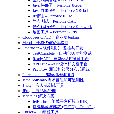
Java 热部署 – Perforce JRebel
Java 性能分析 – Perforce XRebel
IP管理 – Perforce IPLM
静态测试 – Perforce QAC
静态代码分析 – Perforce Klocwork
绘图工具 – Perforce Gliffy
Cloudbees CI/CD – 企业版Jenkins
Mend – 开源代码安全检测
Smartbear – 软件测试、监控与开发
TestComplete – 自动化UI功能测试
ReadyAPI – 自动化API测试平台
API Hub – -API设计和文档平台
PactFlow-测试和部署分布式系统
Incredibuild – 编译和构建加速
Jama Software-需求管理和可追溯性
Tessy – 嵌入式测试工具
JFrog – 制品库管理
JetBrains 解决方案
JetBrains – 集成开发环境（IDE）
持续集成与部署 (CI/CD) – TeamCity
Cursor – AI 编程工具