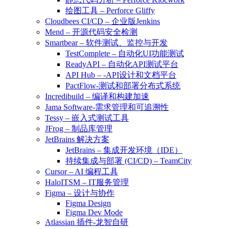
绘图工具 – Perforce Gliffy
Cloudbees CI/CD – 企业版Jenkins
Mend – 开源代码安全检测
Smartbear – 软件测试、监控与开发
TestComplete – 自动化UI功能测试
ReadyAPI – 自动化API测试平台
API Hub – -API设计和文档平台
PactFlow-测试和部署分布式系统
Incredibuild – 编译和构建加速
Jama Software-需求管理和可追溯性
Tessy – 嵌入式测试工具
JFrog – 制品库管理
JetBrains 解决方案
JetBrains – 集成开发环境（IDE）
持续集成与部署 (CI/CD) – TeamCity
Cursor – AI 编程工具
HaloITSM – IT服务管理
Figma – 设计与协作
Figma Design
Figma Dev Mode
Atlassian 插件-龙智自研