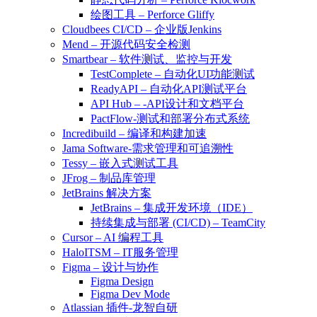
绘图工具 – Perforce Gliffy
Cloudbees CI/CD – 企业版Jenkins
Mend – 开源代码安全检测
Smartbear – 软件测试、监控与开发
TestComplete – 自动化UI功能测试
ReadyAPI – 自动化API测试平台
API Hub – -API设计和文档平台
PactFlow-测试和部署分布式系统
Incredibuild – 编译和构建加速
Jama Software-需求管理和可追溯性
Tessy – 嵌入式测试工具
JFrog – 制品库管理
JetBrains 解决方案
JetBrains – 集成开发环境（IDE）
持续集成与部署 (CI/CD) – TeamCity
Cursor – AI 编程工具
HaloITSM – IT服务管理
Figma – 设计与协作
Figma Design
Figma Dev Mode
Atlassian 插件-龙智自研