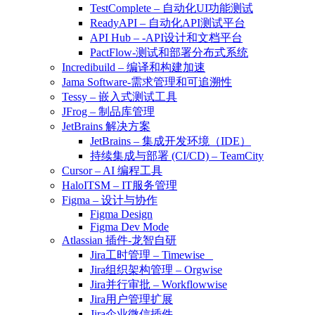
TestComplete – 自动化UI功能测试
ReadyAPI – 自动化API测试平台
API Hub – -API设计和文档平台
PactFlow-测试和部署分布式系统
Incredibuild – 编译和构建加速
Jama Software-需求管理和可追溯性
Tessy – 嵌入式测试工具
JFrog – 制品库管理
JetBrains 解决方案
JetBrains – 集成开发环境（IDE）
持续集成与部署 (CI/CD) – TeamCity
Cursor – AI 编程工具
HaloITSM – IT服务管理
Figma – 设计与协作
Figma Design
Figma Dev Mode
Atlassian 插件-龙智自研
Jira工时管理 – Timewise
Jira组织架构管理 – Orgwise
Jira并行审批 – Workflowwise
Jira用户管理扩展
Jira企业微信插件