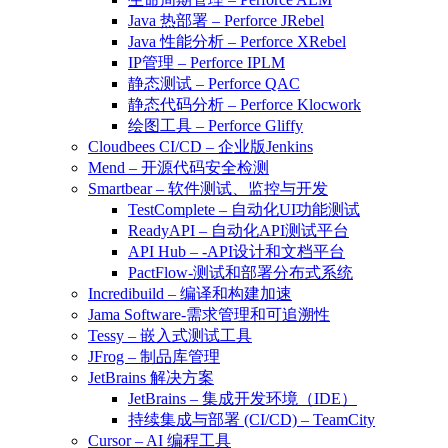
Java 热部署 – Perforce JRebel
Java 性能分析 – Perforce XRebel
IP管理 – Perforce IPLM
静态测试 – Perforce QAC
静态代码分析 – Perforce Klocwork
绘图工具 – Perforce Gliffy
Cloudbees CI/CD – 企业版Jenkins
Mend – 开源代码安全检测
Smartbear – 软件测试、监控与开发
TestComplete – 自动化UI功能测试
ReadyAPI – 自动化API测试平台
API Hub – -API设计和文档平台
PactFlow-测试和部署分布式系统
Incredibuild – 编译和构建加速
Jama Software-需求管理和可追溯性
Tessy – 嵌入式测试工具
JFrog – 制品库管理
JetBrains 解决方案
JetBrains – 集成开发环境（IDE）
持续集成与部署 (CI/CD) – TeamCity
Cursor – AI 编程工具