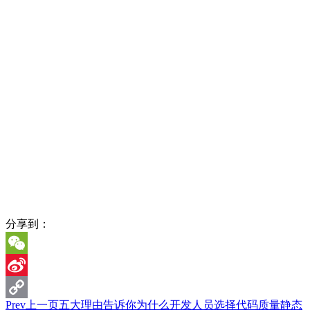
分享到：
WeChat
Sina
Prev
上一页
五大理由告诉你为什么开发人员选择代码质量静态
Weibo
Copy