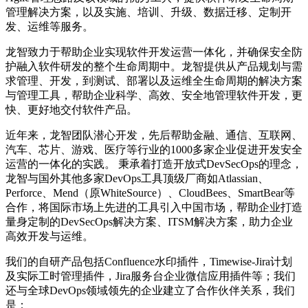
管理解决方案，以及实施、培训、升级、数据迁移、定制开
发、运维等服务。
龙智致力于帮助企业实现软件开发运营一体化，并确保安全防
护融入软件研发的整个生命周期中。龙智提供从产品规划与需
求管理、开发，到测试、部署以及运维全生命周期的解决方案
与管理工具，帮助企业科学、高效、安全地管理软件开发，更
快、更好地交付软件产品。
近年来，龙智团队潜心开发，先后帮助金融、通信、互联网、
汽车、芯片、游戏、医疗等行业的1000多家企业促进开发安全
运营的一体化的实践。 秉承着打造开放式DevSecOps的理念，
龙智与国外其他多家DevOps工具顶级厂商如Atlassian、
Perforce、Mend（原WhiteSource）、CloudBees、SmartBear等
合作，将国际市场上先进的工具引入中国市场，帮助企业打造
量身定制的DevSecOps解决方案、ITSM解决方案，助力企业
高效开发与运维。
我们的自研产品包括Confluence水印插件，Timewise-Jira计划
及实际工时管理插件，Jira服务台企业微信应用插件等；我们
还与全球DevOps领域领先的企业建立了合作伙伴关系，我们
是：