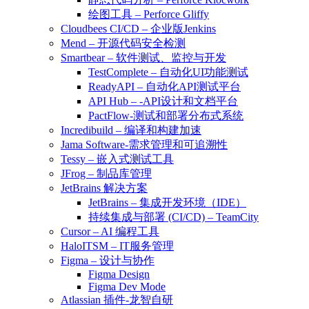
绘图工具 – Perforce Gliffy
Cloudbees CI/CD – 企业版Jenkins
Mend – 开源代码安全检测
Smartbear – 软件测试、监控与开发
TestComplete – 自动化UI功能测试
ReadyAPI – 自动化API测试平台
API Hub – -API设计和文档平台
PactFlow-测试和部署分布式系统
Incredibuild – 编译和构建加速
Jama Software-需求管理和可追溯性
Tessy – 嵌入式测试工具
JFrog – 制品库管理
JetBrains 解决方案
JetBrains – 集成开发环境（IDE）
持续集成与部署 (CI/CD) – TeamCity
Cursor – AI 编程工具
HaloITSM – IT服务管理
Figma – 设计与协作
Figma Design
Figma Dev Mode
Atlassian 插件-龙智自研