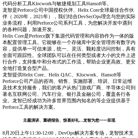
代码分析工具Klocwork与敏捷规划工具Hansoft等。
龙智是Perforce公司中国授权伙伴、Helix Core全球最佳合作伙
伴（ 2020年，2021年），我们结合DevSecOps理念与您的实际
业务流程，利用Perforce公司系列工具，为您解决开发中遇到
的各种问题，加速开发。
Helix Core是Perforce旗下集源代码管理和内容协作为一体的版
本配置管理工具。它能够在一个存储库中安全管理所有数字内
容，提供单一可信来源，统一、灵活、颗粒度访问控制，具有
全面可跟踪性。全球团队可以在任何类型或者大小的文件上进
行合作，支持集中和分布式的工作流，帮助企业更高效、更安
全地打造复合型产品。
龙智提供Helix Core、Helix QAC、Klocwork、Hansoft等
Perforce公司产品的咨询、销售、实施部署、培训、日常运维
及技术支持服务，我们的客户从热门游戏厂商、半导体公司到
著名互联网公司、汽车行业、银行及金融公司，覆盖各行各
业。龙智已经成功为许多世界范围内知名的等企业提供基于
Perforce工具的解决方案。
主题演讲、重磅报告、惊喜好礼…
龙智为您一一呈现
8月20日上午11:30-12:00，DevOps解决方案专场，龙智技术支