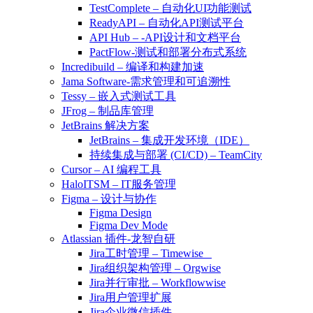
TestComplete – 自动化UI功能测试
ReadyAPI – 自动化API测试平台
API Hub – -API设计和文档平台
PactFlow-测试和部署分布式系统
Incredibuild – 编译和构建加速
Jama Software-需求管理和可追溯性
Tessy – 嵌入式测试工具
JFrog – 制品库管理
JetBrains 解决方案
JetBrains – 集成开发环境（IDE）
持续集成与部署 (CI/CD) – TeamCity
Cursor – AI 编程工具
HaloITSM – IT服务管理
Figma – 设计与协作
Figma Design
Figma Dev Mode
Atlassian 插件-龙智自研
Jira工时管理 – Timewise
Jira组织架构管理 – Orgwise
Jira并行审批 – Workflowwise
Jira用户管理扩展
Jira企业微信插件