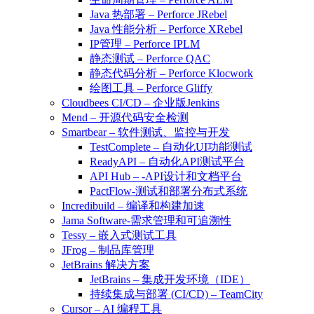
Java 热部署 – Perforce JRebel
Java 性能分析 – Perforce XRebel
IP管理 – Perforce IPLM
静态测试 – Perforce QAC
静态代码分析 – Perforce Klocwork
绘图工具 – Perforce Gliffy
Cloudbees CI/CD – 企业版Jenkins
Mend – 开源代码安全检测
Smartbear – 软件测试、监控与开发
TestComplete – 自动化UI功能测试
ReadyAPI – 自动化API测试平台
API Hub – -API设计和文档平台
PactFlow-测试和部署分布式系统
Incredibuild – 编译和构建加速
Jama Software-需求管理和可追溯性
Tessy – 嵌入式测试工具
JFrog – 制品库管理
JetBrains 解决方案
JetBrains – 集成开发环境（IDE）
持续集成与部署 (CI/CD) – TeamCity
Cursor – AI 编程工具