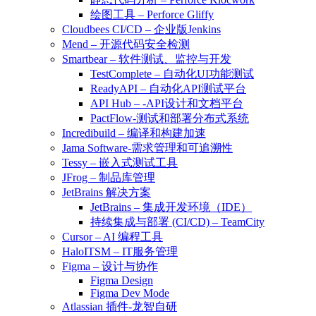
绘图工具 – Perforce Gliffy
Cloudbees CI/CD – 企业版Jenkins
Mend – 开源代码安全检测
Smartbear – 软件测试、监控与开发
TestComplete – 自动化UI功能测试
ReadyAPI – 自动化API测试平台
API Hub – -API设计和文档平台
PactFlow-测试和部署分布式系统
Incredibuild – 编译和构建加速
Jama Software-需求管理和可追溯性
Tessy – 嵌入式测试工具
JFrog – 制品库管理
JetBrains 解决方案
JetBrains – 集成开发环境（IDE）
持续集成与部署 (CI/CD) – TeamCity
Cursor – AI 编程工具
HaloITSM – IT服务管理
Figma – 设计与协作
Figma Design
Figma Dev Mode
Atlassian 插件-龙智自研