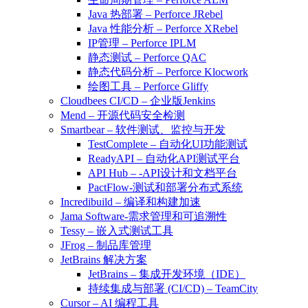
Java 热部署 – Perforce JRebel
Java 性能分析 – Perforce XRebel
IP管理 – Perforce IPLM
静态测试 – Perforce QAC
静态代码分析 – Perforce Klocwork
绘图工具 – Perforce Gliffy
Cloudbees CI/CD – 企业版Jenkins
Mend – 开源代码安全检测
Smartbear – 软件测试、监控与开发
TestComplete – 自动化UI功能测试
ReadyAPI – 自动化API测试平台
API Hub – -API设计和文档平台
PactFlow-测试和部署分布式系统
Incredibuild – 编译和构建加速
Jama Software-需求管理和可追溯性
Tessy – 嵌入式测试工具
JFrog – 制品库管理
JetBrains 解决方案
JetBrains – 集成开发环境（IDE）
持续集成与部署 (CI/CD) – TeamCity
Cursor – AI 编程工具