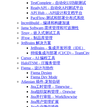
TestComplete – 自动化UI功能测试
ReadyAPI – 自动化API测试平台
API Hub – -API设计和文档平台
PactFlow-测试和部署分布式系统
Incredibuild – 编译和构建加速
Jama Software-需求管理和可追溯性
Tessy – 嵌入式测试工具
JFrog – 制品库管理
JetBrains 解决方案
JetBrains – 集成开发环境（IDE）
持续集成与部署 (CI/CD) – TeamCity
Cursor – AI 编程工具
HaloITSM – IT服务管理
Figma – 设计与协作
Figma Design
Figma Dev Mode
Atlassian 插件-龙智自研
Jira工时管理 – Timewise
Jira组织架构管理 – Orgwise
Jira并行审批 – Workflowwise
Jira用户管理扩展
Jira企业微信插件