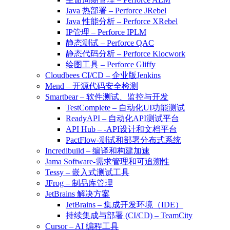
Java 热部署 – Perforce JRebel
Java 性能分析 – Perforce XRebel
IP管理 – Perforce IPLM
静态测试 – Perforce QAC
静态代码分析 – Perforce Klocwork
绘图工具 – Perforce Gliffy
Cloudbees CI/CD – 企业版Jenkins
Mend – 开源代码安全检测
Smartbear – 软件测试、监控与开发
TestComplete – 自动化UI功能测试
ReadyAPI – 自动化API测试平台
API Hub – -API设计和文档平台
PactFlow-测试和部署分布式系统
Incredibuild – 编译和构建加速
Jama Software-需求管理和可追溯性
Tessy – 嵌入式测试工具
JFrog – 制品库管理
JetBrains 解决方案
JetBrains – 集成开发环境（IDE）
持续集成与部署 (CI/CD) – TeamCity
Cursor – AI 编程工具