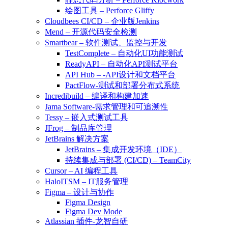
绘图工具 – Perforce Gliffy
Cloudbees CI/CD – 企业版Jenkins
Mend – 开源代码安全检测
Smartbear – 软件测试、监控与开发
TestComplete – 自动化UI功能测试
ReadyAPI – 自动化API测试平台
API Hub – -API设计和文档平台
PactFlow-测试和部署分布式系统
Incredibuild – 编译和构建加速
Jama Software-需求管理和可追溯性
Tessy – 嵌入式测试工具
JFrog – 制品库管理
JetBrains 解决方案
JetBrains – 集成开发环境（IDE）
持续集成与部署 (CI/CD) – TeamCity
Cursor – AI 编程工具
HaloITSM – IT服务管理
Figma – 设计与协作
Figma Design
Figma Dev Mode
Atlassian 插件-龙智自研