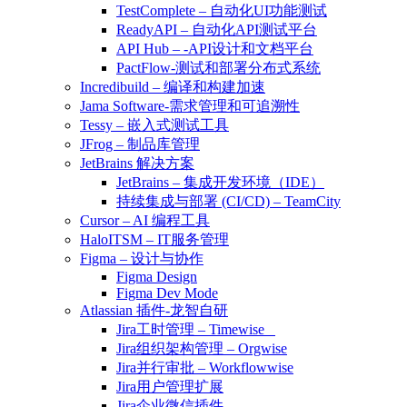
TestComplete – 自动化UI功能测试
ReadyAPI – 自动化API测试平台
API Hub – -API设计和文档平台
PactFlow-测试和部署分布式系统
Incredibuild – 编译和构建加速
Jama Software-需求管理和可追溯性
Tessy – 嵌入式测试工具
JFrog – 制品库管理
JetBrains 解决方案
JetBrains – 集成开发环境（IDE）
持续集成与部署 (CI/CD) – TeamCity
Cursor – AI 编程工具
HaloITSM – IT服务管理
Figma – 设计与协作
Figma Design
Figma Dev Mode
Atlassian 插件-龙智自研
Jira工时管理 – Timewise
Jira组织架构管理 – Orgwise
Jira并行审批 – Workflowwise
Jira用户管理扩展
Jira企业微信插件