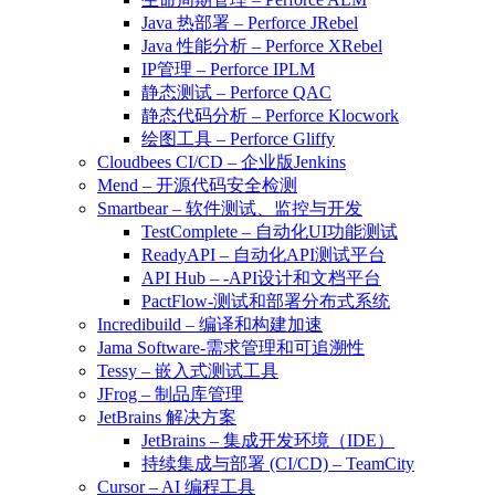
Java 热部署 – Perforce JRebel
Java 性能分析 – Perforce XRebel
IP管理 – Perforce IPLM
静态测试 – Perforce QAC
静态代码分析 – Perforce Klocwork
绘图工具 – Perforce Gliffy
Cloudbees CI/CD – 企业版Jenkins
Mend – 开源代码安全检测
Smartbear – 软件测试、监控与开发
TestComplete – 自动化UI功能测试
ReadyAPI – 自动化API测试平台
API Hub – -API设计和文档平台
PactFlow-测试和部署分布式系统
Incredibuild – 编译和构建加速
Jama Software-需求管理和可追溯性
Tessy – 嵌入式测试工具
JFrog – 制品库管理
JetBrains 解决方案
JetBrains – 集成开发环境（IDE）
持续集成与部署 (CI/CD) – TeamCity
Cursor – AI 编程工具