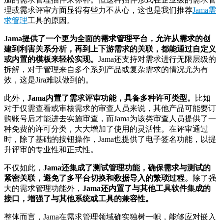
理或需求评审方面显得有些力不从心，这也是我们推荐
Jama需
求管理
工具的原因。
Jama
提供了一个更为全面的需求管理平台，允许从需求的创
建到利害关系分析，再到上下游需求的关联，都能通过自定义
或内置的模板来轻松实现。
Jama还支持对需求进行无限层级的
拆解，对于管理来自多个系列产品或复杂需求的情况尤为有
效，这是Jira难以做到的。
此外，
Jama
内置了需求评审功能，具备多种许可类型。
比如
对于仅需查看或审核需求的审查人员来说，其他产品可能要订
购账号后才能进去实施审查，而Jama为该类审查人员提供了一
种免费的许可分类，大大增加了使用的灵活性。在评审通过
时，除了基础的按钮操作，Jama也提供了电子签名功能，以提
升评审的专业性和正式性。
不仅如此，
Jama
还集成了测试管理功能，确保需求与测试的
紧密关联，避免了多平台切换和数据导入的繁琐过程。
除了强
大的需求管理功能外，
Jama还内置了与其他工具软件集成的
接口，增强了与其他系统或工具的兼容性。
整体而言，Jama在需求管理领域确实独树一帜，能够应对嵌入