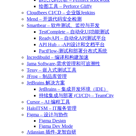
绘图工具 – Perforce Gliffy
Cloudbees CI/CD – 企业版Jenkins
Mend – 开源代码安全检测
Smartbear – 软件测试、监控与开发
TestComplete – 自动化UI功能测试
ReadyAPI – 自动化API测试平台
API Hub – -API设计和文档平台
PactFlow-测试和部署分布式系统
Incredibuild – 编译和构建加速
Jama Software-需求管理和可追溯性
Tessy – 嵌入式测试工具
JFrog – 制品库管理
JetBrains 解决方案
JetBrains – 集成开发环境（IDE）
持续集成与部署 (CI/CD) – TeamCity
Cursor – AI 编程工具
HaloITSM – IT服务管理
Figma – 设计与协作
Figma Design
Figma Dev Mode
Atlassian 插件-龙智自研