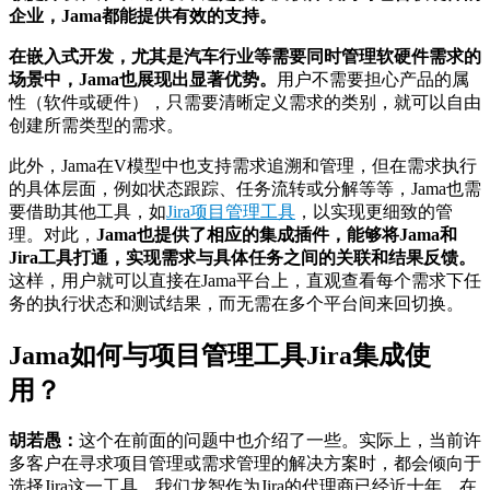
企业，Jama都能提供有效的支持。
在嵌入式开发，尤其是汽车行业等需要同时管理软硬件需求的
场景中，Jama也展现出显著优势。
用户不需要担心产品的属
性（软件或硬件），只需要清晰定义需求的类别，就可以自由
创建所需类型的需求。
此外，Jama在
V模型
中也支持需求追溯和管理，但在需求执行
的具体层面，例如状态跟踪、任务流转或分解等等，Jama也需
要借助其他工具，如
Jira项目管理工具
，以实现更细致的管
理。对此，
Jama也提供了相应的集成插件，能够将Jama和
Jira工具打通，实现需求与具体任务之间的关联和结果反馈。
这样，用户就可以直接在Jama平台上，直观查看每个需求下任
务的执行状态和测试结果，而无需在多个平台间来回切换。
Jama如何与项目管理工具Jira集成使
用？
胡若愚：
这个在前面的问题中也介绍了一些。实际上，当前许
多客户在寻求项目管理或需求管理的解决方案时，都会倾向于
选择Jira这一工具。我们龙智作为Jira的代理商已经近十年，在