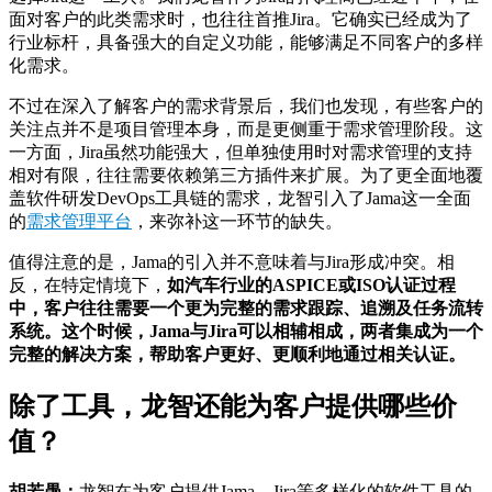
面对客户的此类需求时，也往往首推Jira。它确实已经成为了
行业标杆，具备强大的自定义功能，能够满足不同客户的多样
化需求。
不过在深入了解客户的需求背景后，我们也发现，有些客户的
关注点并不是项目管理本身，而是更侧重于需求管理阶段。这
一方面，Jira虽然功能强大，但单独使用时对需求管理的支持
相对有限，往往需要依赖
第三方插件
来扩展。为了更全面地覆
盖软件研发DevOps工具链的需求，龙智引入了Jama这一全面
的
需求管理平台
，来弥补这一环节的缺失。
值得注意的是，Jama的引入并不意味着与Jira形成冲突。相
反，在特定情境下，
如汽车行业的ASPICE或ISO认证过程
中，客户往往需要一个更为完整的需求跟踪、追溯及任务流转
系统。
这个时候，J
ama与
Jira
可以相辅相成，两者集成为一个
完整的解决方案，帮助客户更好、更顺利地通过相关认证。
除了工具，龙智还能为客户提供哪些价
值？
胡若愚：
龙智在为客户提供Jama、Jira等多样化的软件工具的