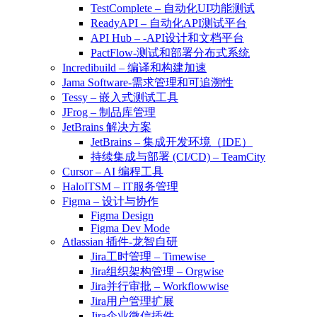
TestComplete – 自动化UI功能测试
ReadyAPI – 自动化API测试平台
API Hub – -API设计和文档平台
PactFlow-测试和部署分布式系统
Incredibuild – 编译和构建加速
Jama Software-需求管理和可追溯性
Tessy – 嵌入式测试工具
JFrog – 制品库管理
JetBrains 解决方案
JetBrains – 集成开发环境（IDE）
持续集成与部署 (CI/CD) – TeamCity
Cursor – AI 编程工具
HaloITSM – IT服务管理
Figma – 设计与协作
Figma Design
Figma Dev Mode
Atlassian 插件-龙智自研
Jira工时管理 – Timewise
Jira组织架构管理 – Orgwise
Jira并行审批 – Workflowwise
Jira用户管理扩展
Jira企业微信插件