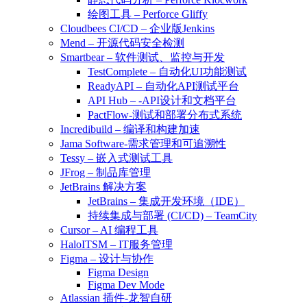
绘图工具 – Perforce Gliffy
Cloudbees CI/CD – 企业版Jenkins
Mend – 开源代码安全检测
Smartbear – 软件测试、监控与开发
TestComplete – 自动化UI功能测试
ReadyAPI – 自动化API测试平台
API Hub – -API设计和文档平台
PactFlow-测试和部署分布式系统
Incredibuild – 编译和构建加速
Jama Software-需求管理和可追溯性
Tessy – 嵌入式测试工具
JFrog – 制品库管理
JetBrains 解决方案
JetBrains – 集成开发环境（IDE）
持续集成与部署 (CI/CD) – TeamCity
Cursor – AI 编程工具
HaloITSM – IT服务管理
Figma – 设计与协作
Figma Design
Figma Dev Mode
Atlassian 插件-龙智自研