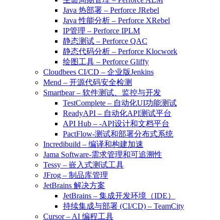
Java 热部署 – Perforce JRebel
Java 性能分析 – Perforce XRebel
IP管理 – Perforce IPLM
静态测试 – Perforce QAC
静态代码分析 – Perforce Klocwork
绘图工具 – Perforce Gliffy
Cloudbees CI/CD – 企业版Jenkins
Mend – 开源代码安全检测
Smartbear – 软件测试、监控与开发
TestComplete – 自动化UI功能测试
ReadyAPI – 自动化API测试平台
API Hub – -API设计和文档平台
PactFlow-测试和部署分布式系统
Incredibuild – 编译和构建加速
Jama Software-需求管理和可追溯性
Tessy – 嵌入式测试工具
JFrog – 制品库管理
JetBrains 解决方案
JetBrains – 集成开发环境（IDE）
持续集成与部署 (CI/CD) – TeamCity
Cursor – AI 编程工具