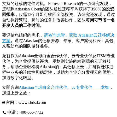
支持的迁移的绝佳时机。Forrester Research的一项研究发现，
迁移到Atlassian Cloud的团队通过迁移平均获得了
358%的投资
回报率
，仅需12个月即可收回全部投资。该研究还发现，通过
自动执行繁琐、耗时的任务并改善协作，团队
每周可节省一名
开发人员的工作时间
。
要评估您组织的需求，
请咨询龙智，获取 Atlassian云迁移解决
方案
。
通过Atlassian的迁移资源、专家、客户案例和云工具包
来帮助您的团队做好准备。
龙智作为Atlassian全球白金合作伙伴、云专业伙伴及ITSM专业
伙伴
，
为企业提供从评估、规划到实施的端到端的云迁移服
务，帮助企业轻松将Atlassian的工具迁移上云，并确保迁移过
程中业务的连续性和稳定性，以助力企业充分发挥云的优势，
加速数字化转型。
立即咨询
Atlassian全球白金合作伙伴、云专业伙伴——龙智
，
加速上云之旅：
🌐 官网：www.shdsd.com
📞 电话：400-666-7732