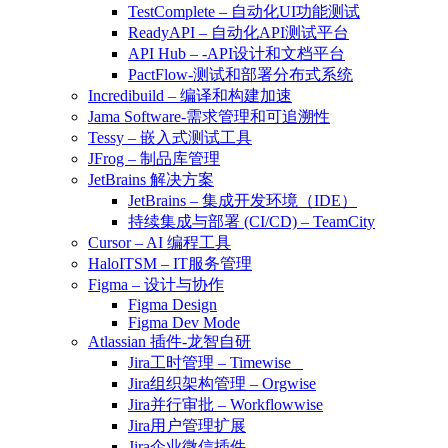
TestComplete – 自动化UI功能测试
ReadyAPI – 自动化API测试平台
API Hub – -API设计和文档平台
PactFlow-测试和部署分布式系统
Incredibuild – 编译和构建加速
Jama Software-需求管理和可追溯性
Tessy – 嵌入式测试工具
JFrog – 制品库管理
JetBrains 解决方案
JetBrains – 集成开发环境（IDE）
持续集成与部署 (CI/CD) – TeamCity
Cursor – AI 编程工具
HaloITSM – IT服务管理
Figma – 设计与协作
Figma Design
Figma Dev Mode
Atlassian 插件-龙智自研
Jira工时管理 – Timewise
Jira组织架构管理 – Orgwise
Jira并行审批 – Workflowwise
Jira用户管理扩展
Jira企业微信插件