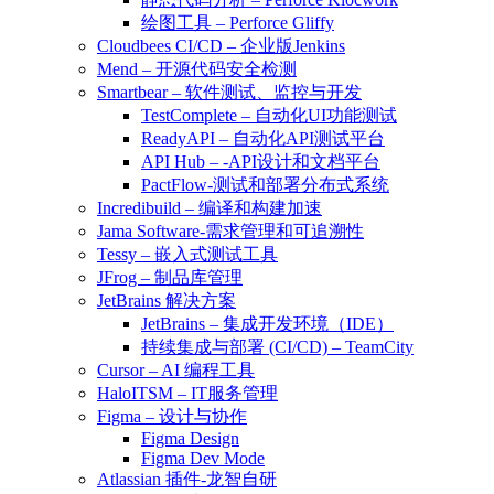
绘图工具 – Perforce Gliffy
Cloudbees CI/CD – 企业版Jenkins
Mend – 开源代码安全检测
Smartbear – 软件测试、监控与开发
TestComplete – 自动化UI功能测试
ReadyAPI – 自动化API测试平台
API Hub – -API设计和文档平台
PactFlow-测试和部署分布式系统
Incredibuild – 编译和构建加速
Jama Software-需求管理和可追溯性
Tessy – 嵌入式测试工具
JFrog – 制品库管理
JetBrains 解决方案
JetBrains – 集成开发环境（IDE）
持续集成与部署 (CI/CD) – TeamCity
Cursor – AI 编程工具
HaloITSM – IT服务管理
Figma – 设计与协作
Figma Design
Figma Dev Mode
Atlassian 插件-龙智自研