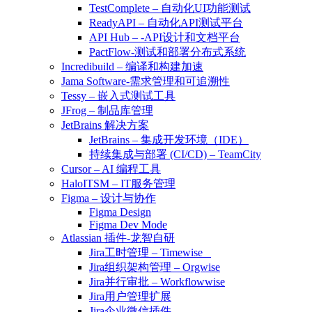
TestComplete – 自动化UI功能测试
ReadyAPI – 自动化API测试平台
API Hub – -API设计和文档平台
PactFlow-测试和部署分布式系统
Incredibuild – 编译和构建加速
Jama Software-需求管理和可追溯性
Tessy – 嵌入式测试工具
JFrog – 制品库管理
JetBrains 解决方案
JetBrains – 集成开发环境（IDE）
持续集成与部署 (CI/CD) – TeamCity
Cursor – AI 编程工具
HaloITSM – IT服务管理
Figma – 设计与协作
Figma Design
Figma Dev Mode
Atlassian 插件-龙智自研
Jira工时管理 – Timewise
Jira组织架构管理 – Orgwise
Jira并行审批 – Workflowwise
Jira用户管理扩展
Jira企业微信插件