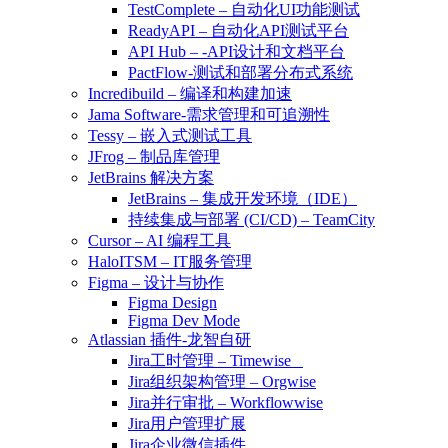
TestComplete – 自动化UI功能测试
ReadyAPI – 自动化API测试平台
API Hub – -API设计和文档平台
PactFlow-测试和部署分布式系统
Incredibuild – 编译和构建加速
Jama Software-需求管理和可追溯性
Tessy – 嵌入式测试工具
JFrog – 制品库管理
JetBrains 解决方案
JetBrains – 集成开发环境（IDE）
持续集成与部署 (CI/CD) – TeamCity
Cursor – AI 编程工具
HaloITSM – IT服务管理
Figma – 设计与协作
Figma Design
Figma Dev Mode
Atlassian 插件-龙智自研
Jira工时管理 – Timewise
Jira组织架构管理 – Orgwise
Jira并行审批 – Workflowwise
Jira用户管理扩展
Jira企业微信插件