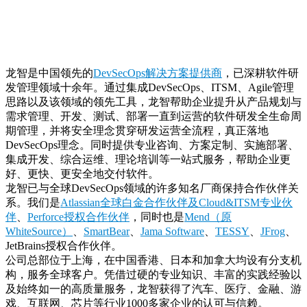
龙智是中国领先的
DevSecOps解决方案提供商
，已深耕软件研
发管理领域十余年。通过集成DevSecOps、ITSM、Agile管理
思路以及该领域的领先工具，龙智帮助企业提升从产品规划与
需求管理、开发、测试、部署一直到运营的软件研发全生命周
期管理，并将安全理念贯穿研发运营全流程，真正落地
DevSecOps理念。同时提供专业咨询、方案定制、实施部署、
集成开发、综合运维、理论培训等一站式服务，帮助企业更
好、更快、更安全地交付软件。
龙智已与全球DevSecOps领域的许多知名厂商保持合作伙伴关
系。我们是
Atlassian全球白金合作伙伴及Cloud&ITSM专业伙
伴
、
Perforce授权合作伙伴
，同时也是
Mend（原
WhiteSource）
、
SmartBear
、
Jama Software
、
TESSY
、
JFrog
、
JetBrains授权合作伙伴。
公司总部位于上海，在中国香港、日本和加拿大均设有分支机
构，服务全球客户。凭借过硬的专业知识、丰富的实践经验以
及始终如一的高质量服务，龙智获得了汽车、医疗、金融、游
戏、互联网、芯片等行业1000多家企业的认可与信赖。