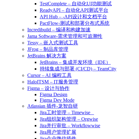
TestComplete – 自动化UI功能测试
ReadyAPI – 自动化API测试平台
API Hub – -API设计和文档平台
PactFlow-测试和部署分布式系统
Incredibuild – 编译和构建加速
Jama Software-需求管理和可追溯性
Tessy – 嵌入式测试工具
JFrog – 制品库管理
JetBrains 解决方案
JetBrains – 集成开发环境（IDE）
持续集成与部署 (CI/CD) – TeamCity
Cursor – AI 编程工具
HaloITSM – IT服务管理
Figma – 设计与协作
Figma Design
Figma Dev Mode
Atlassian 插件-龙智自研
Jira工时管理 – Timewise
Jira组织架构管理 – Orgwise
Jira并行审批 – Workflowwise
Jira用户管理扩展
Jira企业微信插件