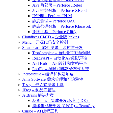
Java 热部署 – Perforce JRebel
Java 性能分析 – Perforce XRebel
IP管理 – Perforce IPLM
静态测试 – Perforce QAC
静态代码分析 – Perforce Klocwork
绘图工具 – Perforce Gliffy
Cloudbees CI/CD – 企业版Jenkins
Mend – 开源代码安全检测
Smartbear – 软件测试、监控与开发
TestComplete – 自动化UI功能测试
ReadyAPI – 自动化API测试平台
API Hub – -API设计和文档平台
PactFlow-测试和部署分布式系统
Incredibuild – 编译和构建加速
Jama Software-需求管理和可追溯性
Tessy – 嵌入式测试工具
JFrog – 制品库管理
JetBrains 解决方案
JetBrains – 集成开发环境（IDE）
持续集成与部署 (CI/CD) – TeamCity
Cursor – AI 编程工具