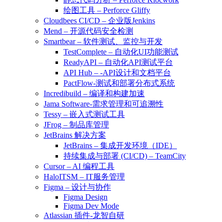
绘图工具 – Perforce Gliffy
Cloudbees CI/CD – 企业版Jenkins
Mend – 开源代码安全检测
Smartbear – 软件测试、监控与开发
TestComplete – 自动化UI功能测试
ReadyAPI – 自动化API测试平台
API Hub – -API设计和文档平台
PactFlow-测试和部署分布式系统
Incredibuild – 编译和构建加速
Jama Software-需求管理和可追溯性
Tessy – 嵌入式测试工具
JFrog – 制品库管理
JetBrains 解决方案
JetBrains – 集成开发环境（IDE）
持续集成与部署 (CI/CD) – TeamCity
Cursor – AI 编程工具
HaloITSM – IT服务管理
Figma – 设计与协作
Figma Design
Figma Dev Mode
Atlassian 插件-龙智自研