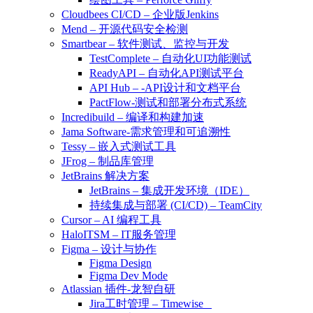
Cloudbees CI/CD – 企业版Jenkins
Mend – 开源代码安全检测
Smartbear – 软件测试、监控与开发
TestComplete – 自动化UI功能测试
ReadyAPI – 自动化API测试平台
API Hub – -API设计和文档平台
PactFlow-测试和部署分布式系统
Incredibuild – 编译和构建加速
Jama Software-需求管理和可追溯性
Tessy – 嵌入式测试工具
JFrog – 制品库管理
JetBrains 解决方案
JetBrains – 集成开发环境（IDE）
持续集成与部署 (CI/CD) – TeamCity
Cursor – AI 编程工具
HaloITSM – IT服务管理
Figma – 设计与协作
Figma Design
Figma Dev Mode
Atlassian 插件-龙智自研
Jira工时管理 – Timewise