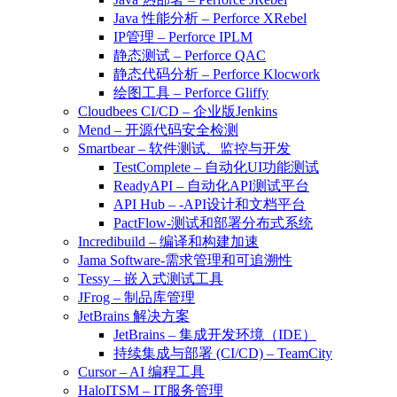
Java 性能分析 – Perforce XRebel
IP管理 – Perforce IPLM
静态测试 – Perforce QAC
静态代码分析 – Perforce Klocwork
绘图工具 – Perforce Gliffy
Cloudbees CI/CD – 企业版Jenkins
Mend – 开源代码安全检测
Smartbear – 软件测试、监控与开发
TestComplete – 自动化UI功能测试
ReadyAPI – 自动化API测试平台
API Hub – -API设计和文档平台
PactFlow-测试和部署分布式系统
Incredibuild – 编译和构建加速
Jama Software-需求管理和可追溯性
Tessy – 嵌入式测试工具
JFrog – 制品库管理
JetBrains 解决方案
JetBrains – 集成开发环境（IDE）
持续集成与部署 (CI/CD) – TeamCity
Cursor – AI 编程工具
HaloITSM – IT服务管理