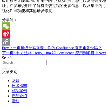
应用程序才能成功启用集中的可视化许可。您可以复制链接地
址，在发布说明中了解有关该过程的更多信息，以及集中的可
视化许可功能和其他错误修复。
分享到：
WeChat
Sina
Prev
上一页
超级台风来袭，你的 Confluence 有灾难备份吗？
Weibo
Copy
下一页
6 种方法将 Trello、Jira 和 Confluence 应用到项目中
Next
Link
Search
文章类别
龙智
技术指南
成功案例
产品介绍
活动