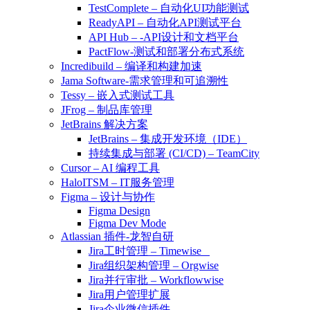
TestComplete – 自动化UI功能测试
ReadyAPI – 自动化API测试平台
API Hub – -API设计和文档平台
PactFlow-测试和部署分布式系统
Incredibuild – 编译和构建加速
Jama Software-需求管理和可追溯性
Tessy – 嵌入式测试工具
JFrog – 制品库管理
JetBrains 解决方案
JetBrains – 集成开发环境（IDE）
持续集成与部署 (CI/CD) – TeamCity
Cursor – AI 编程工具
HaloITSM – IT服务管理
Figma – 设计与协作
Figma Design
Figma Dev Mode
Atlassian 插件-龙智自研
Jira工时管理 – Timewise
Jira组织架构管理 – Orgwise
Jira并行审批 – Workflowwise
Jira用户管理扩展
Jira企业微信插件