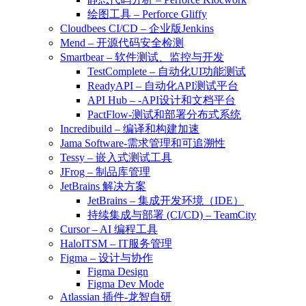
绘图工具 – Perforce Gliffy
Cloudbees CI/CD – 企业版Jenkins
Mend – 开源代码安全检测
Smartbear – 软件测试、监控与开发
TestComplete – 自动化UI功能测试
ReadyAPI – 自动化API测试平台
API Hub – -API设计和文档平台
PactFlow-测试和部署分布式系统
Incredibuild – 编译和构建加速
Jama Software-需求管理和可追溯性
Tessy – 嵌入式测试工具
JFrog – 制品库管理
JetBrains 解决方案
JetBrains – 集成开发环境（IDE）
持续集成与部署 (CI/CD) – TeamCity
Cursor – AI 编程工具
HaloITSM – IT服务管理
Figma – 设计与协作
Figma Design
Figma Dev Mode
Atlassian 插件-龙智自研