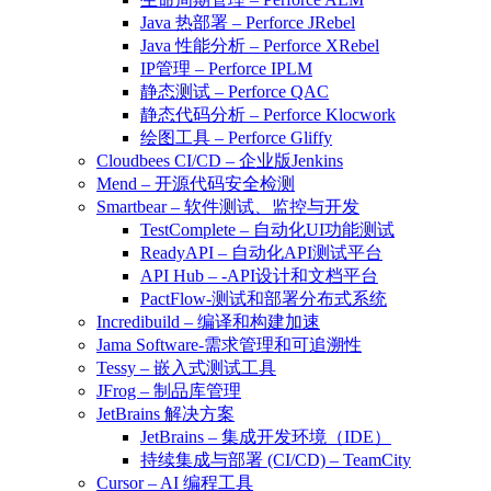
Java 热部署 – Perforce JRebel
Java 性能分析 – Perforce XRebel
IP管理 – Perforce IPLM
静态测试 – Perforce QAC
静态代码分析 – Perforce Klocwork
绘图工具 – Perforce Gliffy
Cloudbees CI/CD – 企业版Jenkins
Mend – 开源代码安全检测
Smartbear – 软件测试、监控与开发
TestComplete – 自动化UI功能测试
ReadyAPI – 自动化API测试平台
API Hub – -API设计和文档平台
PactFlow-测试和部署分布式系统
Incredibuild – 编译和构建加速
Jama Software-需求管理和可追溯性
Tessy – 嵌入式测试工具
JFrog – 制品库管理
JetBrains 解决方案
JetBrains – 集成开发环境（IDE）
持续集成与部署 (CI/CD) – TeamCity
Cursor – AI 编程工具