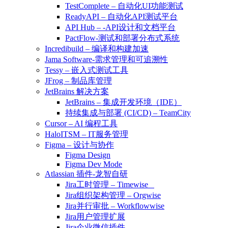
TestComplete – 自动化UI功能测试
ReadyAPI – 自动化API测试平台
API Hub – -API设计和文档平台
PactFlow-测试和部署分布式系统
Incredibuild – 编译和构建加速
Jama Software-需求管理和可追溯性
Tessy – 嵌入式测试工具
JFrog – 制品库管理
JetBrains 解决方案
JetBrains – 集成开发环境（IDE）
持续集成与部署 (CI/CD) – TeamCity
Cursor – AI 编程工具
HaloITSM – IT服务管理
Figma – 设计与协作
Figma Design
Figma Dev Mode
Atlassian 插件-龙智自研
Jira工时管理 – Timewise
Jira组织架构管理 – Orgwise
Jira并行审批 – Workflowwise
Jira用户管理扩展
Jira企业微信插件