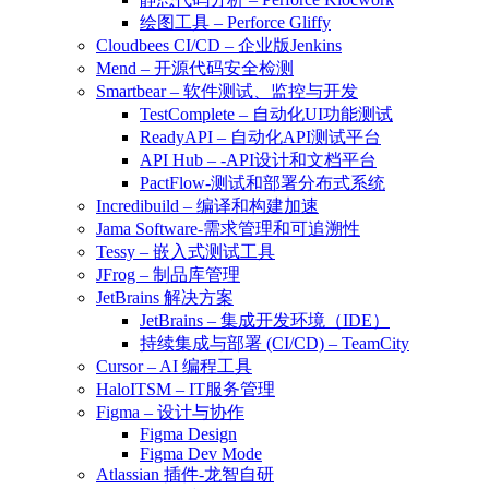
绘图工具 – Perforce Gliffy
Cloudbees CI/CD – 企业版Jenkins
Mend – 开源代码安全检测
Smartbear – 软件测试、监控与开发
TestComplete – 自动化UI功能测试
ReadyAPI – 自动化API测试平台
API Hub – -API设计和文档平台
PactFlow-测试和部署分布式系统
Incredibuild – 编译和构建加速
Jama Software-需求管理和可追溯性
Tessy – 嵌入式测试工具
JFrog – 制品库管理
JetBrains 解决方案
JetBrains – 集成开发环境（IDE）
持续集成与部署 (CI/CD) – TeamCity
Cursor – AI 编程工具
HaloITSM – IT服务管理
Figma – 设计与协作
Figma Design
Figma Dev Mode
Atlassian 插件-龙智自研