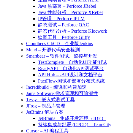
Java 热部署 – Perforce JRebel
Java 性能分析 – Perforce XRebel
IP管理 – Perforce IPLM
静态测试 – Perforce QAC
静态代码分析 – Perforce Klocwork
绘图工具 – Perforce Gliffy
Cloudbees CI/CD – 企业版Jenkins
Mend – 开源代码安全检测
Smartbear – 软件测试、监控与开发
TestComplete – 自动化UI功能测试
ReadyAPI – 自动化API测试平台
API Hub – -API设计和文档平台
PactFlow-测试和部署分布式系统
Incredibuild – 编译和构建加速
Jama Software-需求管理和可追溯性
Tessy – 嵌入式测试工具
JFrog – 制品库管理
JetBrains 解决方案
JetBrains – 集成开发环境（IDE）
持续集成与部署 (CI/CD) – TeamCity
Cursor – AI 编程工具