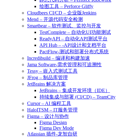
绘图工具 – Perforce Gliffy
Cloudbees CI/CD – 企业版Jenkins
Mend – 开源代码安全检测
Smartbear – 软件测试、监控与开发
TestComplete – 自动化UI功能测试
ReadyAPI – 自动化API测试平台
API Hub – -API设计和文档平台
PactFlow-测试和部署分布式系统
Incredibuild – 编译和构建加速
Jama Software-需求管理和可追溯性
Tessy – 嵌入式测试工具
JFrog – 制品库管理
JetBrains 解决方案
JetBrains – 集成开发环境（IDE）
持续集成与部署 (CI/CD) – TeamCity
Cursor – AI 编程工具
HaloITSM – IT服务管理
Figma – 设计与协作
Figma Design
Figma Dev Mode
Atlassian 插件-龙智自研