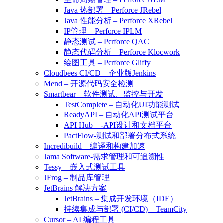
Java 热部署 – Perforce JRebel
Java 性能分析 – Perforce XRebel
IP管理 – Perforce IPLM
静态测试 – Perforce QAC
静态代码分析 – Perforce Klocwork
绘图工具 – Perforce Gliffy
Cloudbees CI/CD – 企业版Jenkins
Mend – 开源代码安全检测
Smartbear – 软件测试、监控与开发
TestComplete – 自动化UI功能测试
ReadyAPI – 自动化API测试平台
API Hub – -API设计和文档平台
PactFlow-测试和部署分布式系统
Incredibuild – 编译和构建加速
Jama Software-需求管理和可追溯性
Tessy – 嵌入式测试工具
JFrog – 制品库管理
JetBrains 解决方案
JetBrains – 集成开发环境（IDE）
持续集成与部署 (CI/CD) – TeamCity
Cursor – AI 编程工具