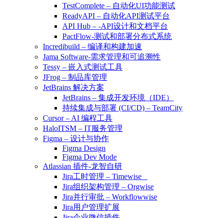
TestComplete – 自动化UI功能测试
ReadyAPI – 自动化API测试平台
API Hub – -API设计和文档平台
PactFlow-测试和部署分布式系统
Incredibuild – 编译和构建加速
Jama Software-需求管理和可追溯性
Tessy – 嵌入式测试工具
JFrog – 制品库管理
JetBrains 解决方案
JetBrains – 集成开发环境（IDE）
持续集成与部署 (CI/CD) – TeamCity
Cursor – AI 编程工具
HaloITSM – IT服务管理
Figma – 设计与协作
Figma Design
Figma Dev Mode
Atlassian 插件-龙智自研
Jira工时管理 – Timewise
Jira组织架构管理 – Orgwise
Jira并行审批 – Workflowwise
Jira用户管理扩展
Jira企业微信插件