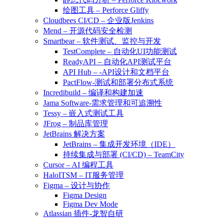
绘图工具 – Perforce Gliffy
Cloudbees CI/CD – 企业版Jenkins
Mend – 开源代码安全检测
Smartbear – 软件测试、监控与开发
TestComplete – 自动化UI功能测试
ReadyAPI – 自动化API测试平台
API Hub – -API设计和文档平台
PactFlow-测试和部署分布式系统
Incredibuild – 编译和构建加速
Jama Software-需求管理和可追溯性
Tessy – 嵌入式测试工具
JFrog – 制品库管理
JetBrains 解决方案
JetBrains – 集成开发环境（IDE）
持续集成与部署 (CI/CD) – TeamCity
Cursor – AI 编程工具
HaloITSM – IT服务管理
Figma – 设计与协作
Figma Design
Figma Dev Mode
Atlassian 插件-龙智自研