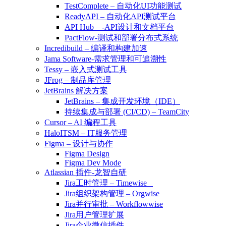
TestComplete – 自动化UI功能测试
ReadyAPI – 自动化API测试平台
API Hub – -API设计和文档平台
PactFlow-测试和部署分布式系统
Incredibuild – 编译和构建加速
Jama Software-需求管理和可追溯性
Tessy – 嵌入式测试工具
JFrog – 制品库管理
JetBrains 解决方案
JetBrains – 集成开发环境（IDE）
持续集成与部署 (CI/CD) – TeamCity
Cursor – AI 编程工具
HaloITSM – IT服务管理
Figma – 设计与协作
Figma Design
Figma Dev Mode
Atlassian 插件-龙智自研
Jira工时管理 – Timewise
Jira组织架构管理 – Orgwise
Jira并行审批 – Workflowwise
Jira用户管理扩展
Jira企业微信插件