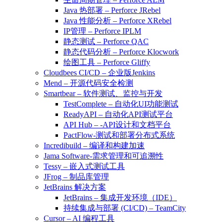
Java 热部署 – Perforce JRebel
Java 性能分析 – Perforce XRebel
IP管理 – Perforce IPLM
静态测试 – Perforce QAC
静态代码分析 – Perforce Klocwork
绘图工具 – Perforce Gliffy
Cloudbees CI/CD – 企业版Jenkins
Mend – 开源代码安全检测
Smartbear – 软件测试、监控与开发
TestComplete – 自动化UI功能测试
ReadyAPI – 自动化API测试平台
API Hub – -API设计和文档平台
PactFlow-测试和部署分布式系统
Incredibuild – 编译和构建加速
Jama Software-需求管理和可追溯性
Tessy – 嵌入式测试工具
JFrog – 制品库管理
JetBrains 解决方案
JetBrains – 集成开发环境（IDE）
持续集成与部署 (CI/CD) – TeamCity
Cursor – AI 编程工具