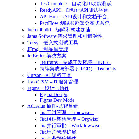
TestComplete – 自动化UI功能测试
ReadyAPI – 自动化API测试平台
API Hub – -API设计和文档平台
PactFlow-测试和部署分布式系统
Incredibuild – 编译和构建加速
Jama Software-需求管理和可追溯性
Tessy – 嵌入式测试工具
JFrog – 制品库管理
JetBrains 解决方案
JetBrains – 集成开发环境（IDE）
持续集成与部署 (CI/CD) – TeamCity
Cursor – AI 编程工具
HaloITSM – IT服务管理
Figma – 设计与协作
Figma Design
Figma Dev Mode
Atlassian 插件-龙智自研
Jira工时管理 – Timewise
Jira组织架构管理 – Orgwise
Jira并行审批 – Workflowwise
Jira用户管理扩展
Jira企业微信插件