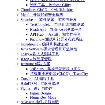
绘图工具 – Perforce Gliffy
Cloudbees CI/CD – 企业版Jenkins
Mend – 开源代码安全检测
Smartbear – 软件测试、监控与开发
TestComplete – 自动化UI功能测试
ReadyAPI – 自动化API测试平台
API Hub – -API设计和文档平台
PactFlow-测试和部署分布式系统
Incredibuild – 编译和构建加速
Jama Software-需求管理和可追溯性
Tessy – 嵌入式测试工具
JFrog – 制品库管理
JetBrains 解决方案
JetBrains – 集成开发环境（IDE）
持续集成与部署 (CI/CD) – TeamCity
Cursor – AI 编程工具
HaloITSM – IT服务管理
Figma – 设计与协作
Figma Design
Figma Dev Mode
Atlassian 插件-龙智自研