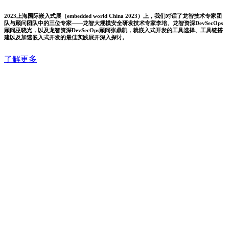
2023上海国际嵌入式展（embedded world China 2023）上，我们对话了龙智技术专家团
队与顾问团队中的三位专家——龙智大规模安全研发技术专家李培、龙智资深DevSecOps
顾问巫晓光，以及龙智资深DevSecOps顾问张鼎凯，就嵌入式开发的工具选择、工具链搭
建以及加速嵌入式开发的最佳实践展开深入探讨。
了解更多