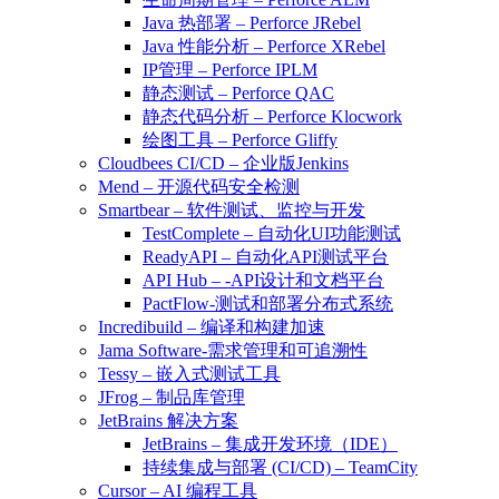
Java 热部署 – Perforce JRebel
Java 性能分析 – Perforce XRebel
IP管理 – Perforce IPLM
静态测试 – Perforce QAC
静态代码分析 – Perforce Klocwork
绘图工具 – Perforce Gliffy
Cloudbees CI/CD – 企业版Jenkins
Mend – 开源代码安全检测
Smartbear – 软件测试、监控与开发
TestComplete – 自动化UI功能测试
ReadyAPI – 自动化API测试平台
API Hub – -API设计和文档平台
PactFlow-测试和部署分布式系统
Incredibuild – 编译和构建加速
Jama Software-需求管理和可追溯性
Tessy – 嵌入式测试工具
JFrog – 制品库管理
JetBrains 解决方案
JetBrains – 集成开发环境（IDE）
持续集成与部署 (CI/CD) – TeamCity
Cursor – AI 编程工具