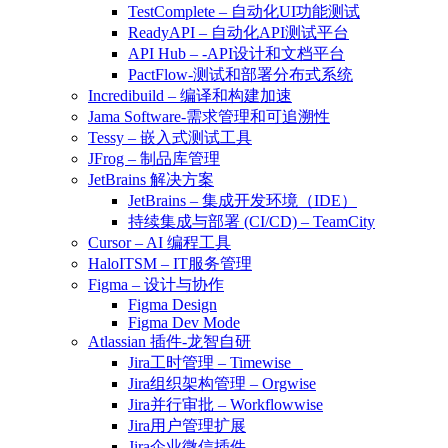
TestComplete – 自动化UI功能测试
ReadyAPI – 自动化API测试平台
API Hub – -API设计和文档平台
PactFlow-测试和部署分布式系统
Incredibuild – 编译和构建加速
Jama Software-需求管理和可追溯性
Tessy – 嵌入式测试工具
JFrog – 制品库管理
JetBrains 解决方案
JetBrains – 集成开发环境（IDE）
持续集成与部署 (CI/CD) – TeamCity
Cursor – AI 编程工具
HaloITSM – IT服务管理
Figma – 设计与协作
Figma Design
Figma Dev Mode
Atlassian 插件-龙智自研
Jira工时管理 – Timewise
Jira组织架构管理 – Orgwise
Jira并行审批 – Workflowwise
Jira用户管理扩展
Jira企业微信插件