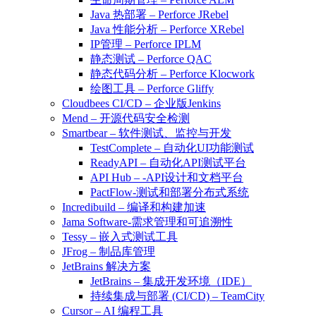
Java 热部署 – Perforce JRebel
Java 性能分析 – Perforce XRebel
IP管理 – Perforce IPLM
静态测试 – Perforce QAC
静态代码分析 – Perforce Klocwork
绘图工具 – Perforce Gliffy
Cloudbees CI/CD – 企业版Jenkins
Mend – 开源代码安全检测
Smartbear – 软件测试、监控与开发
TestComplete – 自动化UI功能测试
ReadyAPI – 自动化API测试平台
API Hub – -API设计和文档平台
PactFlow-测试和部署分布式系统
Incredibuild – 编译和构建加速
Jama Software-需求管理和可追溯性
Tessy – 嵌入式测试工具
JFrog – 制品库管理
JetBrains 解决方案
JetBrains – 集成开发环境（IDE）
持续集成与部署 (CI/CD) – TeamCity
Cursor – AI 编程工具