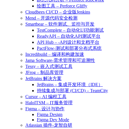
绘图工具 – Perforce Gliffy
Cloudbees CI/CD – 企业版Jenkins
Mend – 开源代码安全检测
Smartbear – 软件测试、监控与开发
TestComplete – 自动化UI功能测试
ReadyAPI – 自动化API测试平台
API Hub – -API设计和文档平台
PactFlow-测试和部署分布式系统
Incredibuild – 编译和构建加速
Jama Software-需求管理和可追溯性
Tessy – 嵌入式测试工具
JFrog – 制品库管理
JetBrains 解决方案
JetBrains – 集成开发环境（IDE）
持续集成与部署 (CI/CD) – TeamCity
Cursor – AI 编程工具
HaloITSM – IT服务管理
Figma – 设计与协作
Figma Design
Figma Dev Mode
Atlassian 插件-龙智自研