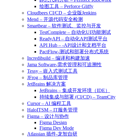
绘图工具 – Perforce Gliffy
Cloudbees CI/CD – 企业版Jenkins
Mend – 开源代码安全检测
Smartbear – 软件测试、监控与开发
TestComplete – 自动化UI功能测试
ReadyAPI – 自动化API测试平台
API Hub – -API设计和文档平台
PactFlow-测试和部署分布式系统
Incredibuild – 编译和构建加速
Jama Software-需求管理和可追溯性
Tessy – 嵌入式测试工具
JFrog – 制品库管理
JetBrains 解决方案
JetBrains – 集成开发环境（IDE）
持续集成与部署 (CI/CD) – TeamCity
Cursor – AI 编程工具
HaloITSM – IT服务管理
Figma – 设计与协作
Figma Design
Figma Dev Mode
Atlassian 插件-龙智自研