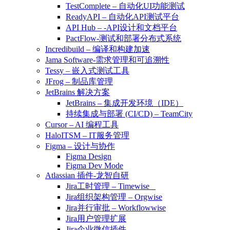
TestComplete – 自动化UI功能测试
ReadyAPI – 自动化API测试平台
API Hub – -API设计和文档平台
PactFlow-测试和部署分布式系统
Incredibuild – 编译和构建加速
Jama Software-需求管理和可追溯性
Tessy – 嵌入式测试工具
JFrog – 制品库管理
JetBrains 解决方案
JetBrains – 集成开发环境（IDE）
持续集成与部署 (CI/CD) – TeamCity
Cursor – AI 编程工具
HaloITSM – IT服务管理
Figma – 设计与协作
Figma Design
Figma Dev Mode
Atlassian 插件-龙智自研
Jira工时管理 – Timewise
Jira组织架构管理 – Orgwise
Jira并行审批 – Workflowwise
Jira用户管理扩展
Jira企业微信插件