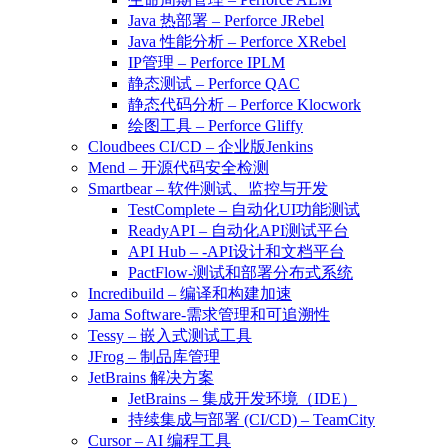
Java 热部署 – Perforce JRebel
Java 性能分析 – Perforce XRebel
IP管理 – Perforce IPLM
静态测试 – Perforce QAC
静态代码分析 – Perforce Klocwork
绘图工具 – Perforce Gliffy
Cloudbees CI/CD – 企业版Jenkins
Mend – 开源代码安全检测
Smartbear – 软件测试、监控与开发
TestComplete – 自动化UI功能测试
ReadyAPI – 自动化API测试平台
API Hub – -API设计和文档平台
PactFlow-测试和部署分布式系统
Incredibuild – 编译和构建加速
Jama Software-需求管理和可追溯性
Tessy – 嵌入式测试工具
JFrog – 制品库管理
JetBrains 解决方案
JetBrains – 集成开发环境（IDE）
持续集成与部署 (CI/CD) – TeamCity
Cursor – AI 编程工具