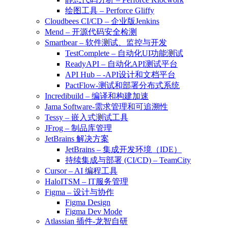
绘图工具 – Perforce Gliffy
Cloudbees CI/CD – 企业版Jenkins
Mend – 开源代码安全检测
Smartbear – 软件测试、监控与开发
TestComplete – 自动化UI功能测试
ReadyAPI – 自动化API测试平台
API Hub – -API设计和文档平台
PactFlow-测试和部署分布式系统
Incredibuild – 编译和构建加速
Jama Software-需求管理和可追溯性
Tessy – 嵌入式测试工具
JFrog – 制品库管理
JetBrains 解决方案
JetBrains – 集成开发环境（IDE）
持续集成与部署 (CI/CD) – TeamCity
Cursor – AI 编程工具
HaloITSM – IT服务管理
Figma – 设计与协作
Figma Design
Figma Dev Mode
Atlassian 插件-龙智自研