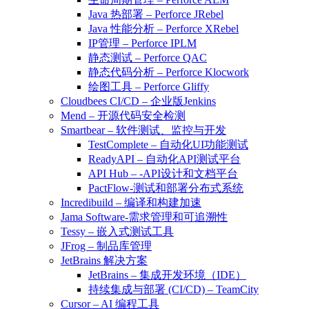
Java 热部署 – Perforce JRebel
Java 性能分析 – Perforce XRebel
IP管理 – Perforce IPLM
静态测试 – Perforce QAC
静态代码分析 – Perforce Klocwork
绘图工具 – Perforce Gliffy
Cloudbees CI/CD – 企业版Jenkins
Mend – 开源代码安全检测
Smartbear – 软件测试、监控与开发
TestComplete – 自动化UI功能测试
ReadyAPI – 自动化API测试平台
API Hub – -API设计和文档平台
PactFlow-测试和部署分布式系统
Incredibuild – 编译和构建加速
Jama Software-需求管理和可追溯性
Tessy – 嵌入式测试工具
JFrog – 制品库管理
JetBrains 解决方案
JetBrains – 集成开发环境（IDE）
持续集成与部署 (CI/CD) – TeamCity
Cursor – AI 编程工具