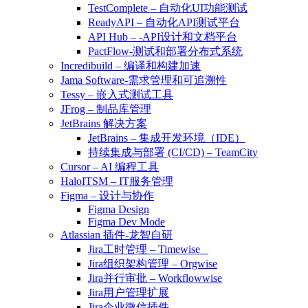
TestComplete – 自动化UI功能测试
ReadyAPI – 自动化API测试平台
API Hub – -API设计和文档平台
PactFlow-测试和部署分布式系统
Incredibuild – 编译和构建加速
Jama Software-需求管理和可追溯性
Tessy – 嵌入式测试工具
JFrog – 制品库管理
JetBrains 解决方案
JetBrains – 集成开发环境（IDE）
持续集成与部署 (CI/CD) – TeamCity
Cursor – AI 编程工具
HaloITSM – IT服务管理
Figma – 设计与协作
Figma Design
Figma Dev Mode
Atlassian 插件-龙智自研
Jira工时管理 – Timewise
Jira组织架构管理 – Orgwise
Jira并行审批 – Workflowwise
Jira用户管理扩展
Jira企业微信插件