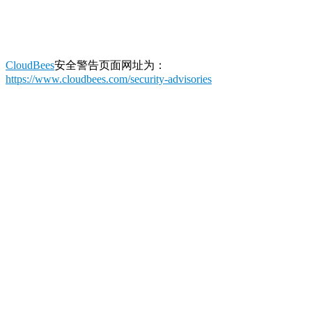
CloudBees
安全警告页面网址为：
https://www.cloudbees.com/security-advisories