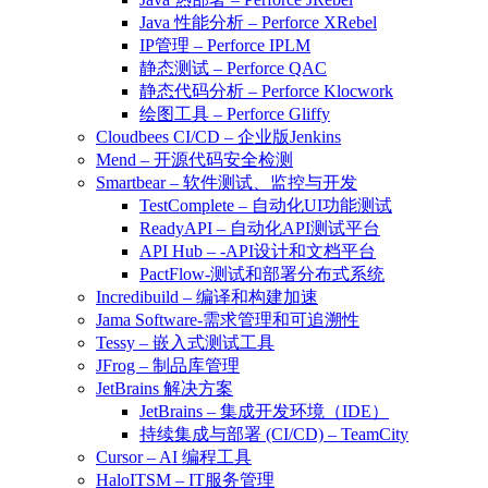
Java 性能分析 – Perforce XRebel
IP管理 – Perforce IPLM
静态测试 – Perforce QAC
静态代码分析 – Perforce Klocwork
绘图工具 – Perforce Gliffy
Cloudbees CI/CD – 企业版Jenkins
Mend – 开源代码安全检测
Smartbear – 软件测试、监控与开发
TestComplete – 自动化UI功能测试
ReadyAPI – 自动化API测试平台
API Hub – -API设计和文档平台
PactFlow-测试和部署分布式系统
Incredibuild – 编译和构建加速
Jama Software-需求管理和可追溯性
Tessy – 嵌入式测试工具
JFrog – 制品库管理
JetBrains 解决方案
JetBrains – 集成开发环境（IDE）
持续集成与部署 (CI/CD) – TeamCity
Cursor – AI 编程工具
HaloITSM – IT服务管理