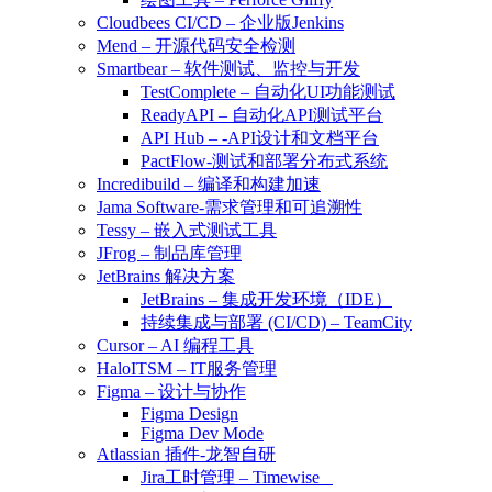
Cloudbees CI/CD – 企业版Jenkins
Mend – 开源代码安全检测
Smartbear – 软件测试、监控与开发
TestComplete – 自动化UI功能测试
ReadyAPI – 自动化API测试平台
API Hub – -API设计和文档平台
PactFlow-测试和部署分布式系统
Incredibuild – 编译和构建加速
Jama Software-需求管理和可追溯性
Tessy – 嵌入式测试工具
JFrog – 制品库管理
JetBrains 解决方案
JetBrains – 集成开发环境（IDE）
持续集成与部署 (CI/CD) – TeamCity
Cursor – AI 编程工具
HaloITSM – IT服务管理
Figma – 设计与协作
Figma Design
Figma Dev Mode
Atlassian 插件-龙智自研
Jira工时管理 – Timewise