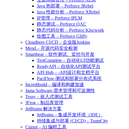
Java 热部署 – Perforce JRebel
Java 性能分析 – Perforce XRebel
IP管理 – Perforce IPLM
静态测试 – Perforce QAC
静态代码分析 – Perforce Klocwork
绘图工具 – Perforce Gliffy
Cloudbees CI/CD – 企业版Jenkins
Mend – 开源代码安全检测
Smartbear – 软件测试、监控与开发
TestComplete – 自动化UI功能测试
ReadyAPI – 自动化API测试平台
API Hub – -API设计和文档平台
PactFlow-测试和部署分布式系统
Incredibuild – 编译和构建加速
Jama Software-需求管理和可追溯性
Tessy – 嵌入式测试工具
JFrog – 制品库管理
JetBrains 解决方案
JetBrains – 集成开发环境（IDE）
持续集成与部署 (CI/CD) – TeamCity
Cursor – AI 编程工具