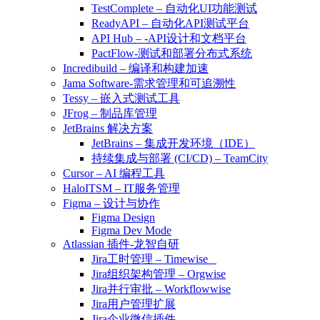
TestComplete – 自动化UI功能测试
ReadyAPI – 自动化API测试平台
API Hub – -API设计和文档平台
PactFlow-测试和部署分布式系统
Incredibuild – 编译和构建加速
Jama Software-需求管理和可追溯性
Tessy – 嵌入式测试工具
JFrog – 制品库管理
JetBrains 解决方案
JetBrains – 集成开发环境（IDE）
持续集成与部署 (CI/CD) – TeamCity
Cursor – AI 编程工具
HaloITSM – IT服务管理
Figma – 设计与协作
Figma Design
Figma Dev Mode
Atlassian 插件-龙智自研
Jira工时管理 – Timewise
Jira组织架构管理 – Orgwise
Jira并行审批 – Workflowwise
Jira用户管理扩展
Jira企业微信插件