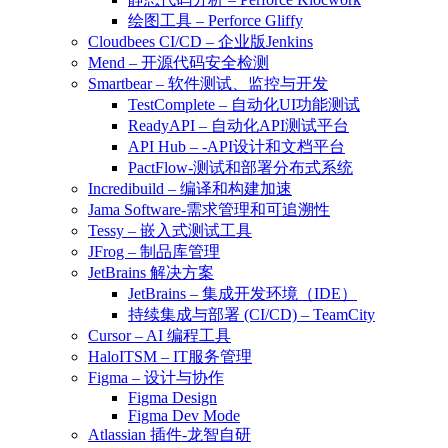
绘图工具 – Perforce Gliffy
Cloudbees CI/CD – 企业版Jenkins
Mend – 开源代码安全检测
Smartbear – 软件测试、监控与开发
TestComplete – 自动化UI功能测试
ReadyAPI – 自动化API测试平台
API Hub – -API设计和文档平台
PactFlow-测试和部署分布式系统
Incredibuild – 编译和构建加速
Jama Software-需求管理和可追溯性
Tessy – 嵌入式测试工具
JFrog – 制品库管理
JetBrains 解决方案
JetBrains – 集成开发环境（IDE）
持续集成与部署 (CI/CD) – TeamCity
Cursor – AI 编程工具
HaloITSM – IT服务管理
Figma – 设计与协作
Figma Design
Figma Dev Mode
Atlassian 插件-龙智自研