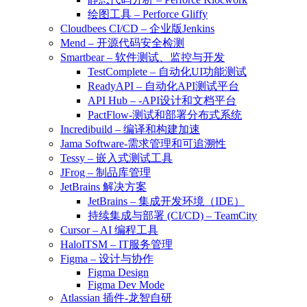
绘图工具 – Perforce Gliffy
Cloudbees CI/CD – 企业版Jenkins
Mend – 开源代码安全检测
Smartbear – 软件测试、监控与开发
TestComplete – 自动化UI功能测试
ReadyAPI – 自动化API测试平台
API Hub – -API设计和文档平台
PactFlow-测试和部署分布式系统
Incredibuild – 编译和构建加速
Jama Software-需求管理和可追溯性
Tessy – 嵌入式测试工具
JFrog – 制品库管理
JetBrains 解决方案
JetBrains – 集成开发环境（IDE）
持续集成与部署 (CI/CD) – TeamCity
Cursor – AI 编程工具
HaloITSM – IT服务管理
Figma – 设计与协作
Figma Design
Figma Dev Mode
Atlassian 插件-龙智自研