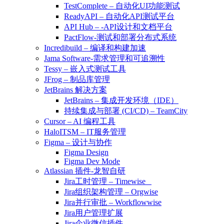
TestComplete – 自动化UI功能测试
ReadyAPI – 自动化API测试平台
API Hub – -API设计和文档平台
PactFlow-测试和部署分布式系统
Incredibuild – 编译和构建加速
Jama Software-需求管理和可追溯性
Tessy – 嵌入式测试工具
JFrog – 制品库管理
JetBrains 解决方案
JetBrains – 集成开发环境（IDE）
持续集成与部署 (CI/CD) – TeamCity
Cursor – AI 编程工具
HaloITSM – IT服务管理
Figma – 设计与协作
Figma Design
Figma Dev Mode
Atlassian 插件-龙智自研
Jira工时管理 – Timewise
Jira组织架构管理 – Orgwise
Jira并行审批 – Workflowwise
Jira用户管理扩展
Jira企业微信插件