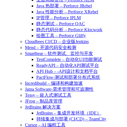
Java 热部署 – Perforce JRebel
Java 性能分析 – Perforce XRebel
IP管理 – Perforce IPLM
静态测试 – Perforce QAC
静态代码分析 – Perforce Klocwork
绘图工具 – Perforce Gliffy
Cloudbees CI/CD – 企业版Jenkins
Mend – 开源代码安全检测
Smartbear – 软件测试、监控与开发
TestComplete – 自动化UI功能测试
ReadyAPI – 自动化API测试平台
API Hub – -API设计和文档平台
PactFlow-测试和部署分布式系统
Incredibuild – 编译和构建加速
Jama Software-需求管理和可追溯性
Tessy – 嵌入式测试工具
JFrog – 制品库管理
JetBrains 解决方案
JetBrains – 集成开发环境（IDE）
持续集成与部署 (CI/CD) – TeamCity
Cursor – AI 编程工具