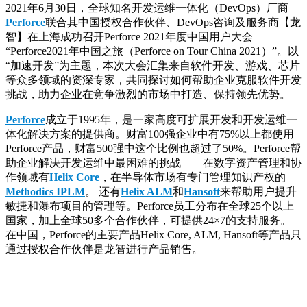
2021年6月30日，全球知名开发运维一体化（DevOps）厂商
Perforce
联合其中国授权合作伙伴、DevOps咨询及服务商【龙
智】在上海成功召开Perforce 2021年度中国用户大会
“Perforce2021年中国之旅（Perforce on Tour China 2021）”。以
“加速开发”为主题，本次大会汇集来自软件开发、游戏、芯片
等众多领域的资深专家，共同探讨如何帮助企业克服软件开发
挑战，助力企业在竞争激烈的市场中打造、保持领先优势。
Perforce
成立于1995年，是一家高度可扩展开发和开发运维一
体化解决方案的提供商。财富100强企业中有75%以上都使用
Perforce产品，财富500强中这个比例也超过了50%。Perforce帮
助企业解决开发运维中最困难的挑战——在数字资产管理和协
作领域有
Helix Core
，在半导体市场有专门管理知识产权的
Methodics IPLM
。 还有
Helix ALM
和
Hansoft
来帮助用户提升
敏捷和瀑布项目的管理等。Perforce员工分布在全球25个以上
国家，加上全球50多个合作伙伴，可提供24×7的支持服务。
在中国，Perforce的主要产品Helix Core, ALM, Hansoft等产品只
通过授权合作伙伴是龙智进行产品销售。