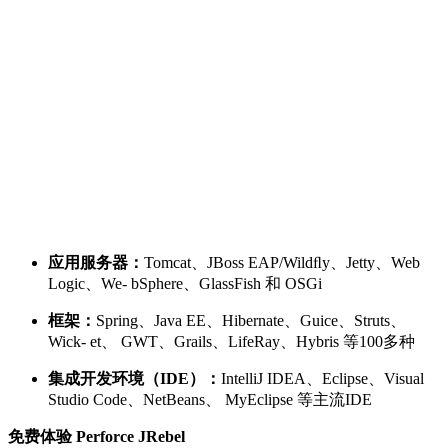
应用服务器：
Tomcat、JBoss EAP/Wildﬂy、Jetty、Web
Logic、We- bSphere、GlassFish 和 OSGi
框架：
Spring、Java EE、Hibernate、Guice、Struts、
Wick- et、 GWT、Grails、LifeRay、Hybris 等100多种
集成开发环境（IDE）：
IntelliJ IDEA、Eclipse、Visual
Studio Code、NetBeans、 MyEclipse 等主流IDE
免费体验 Perforce JRebel