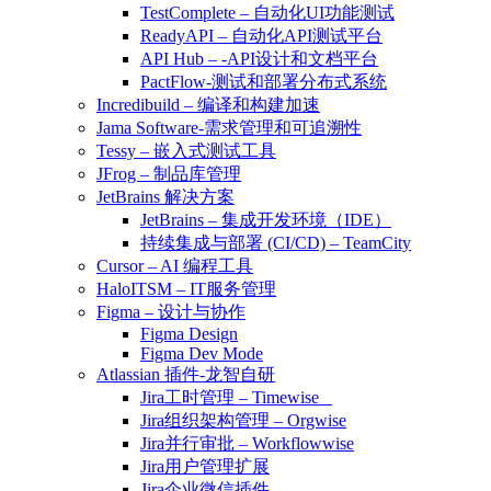
TestComplete – 自动化UI功能测试
ReadyAPI – 自动化API测试平台
API Hub – -API设计和文档平台
PactFlow-测试和部署分布式系统
Incredibuild – 编译和构建加速
Jama Software-需求管理和可追溯性
Tessy – 嵌入式测试工具
JFrog – 制品库管理
JetBrains 解决方案
JetBrains – 集成开发环境（IDE）
持续集成与部署 (CI/CD) – TeamCity
Cursor – AI 编程工具
HaloITSM – IT服务管理
Figma – 设计与协作
Figma Design
Figma Dev Mode
Atlassian 插件-龙智自研
Jira工时管理 – Timewise
Jira组织架构管理 – Orgwise
Jira并行审批 – Workflowwise
Jira用户管理扩展
Jira企业微信插件