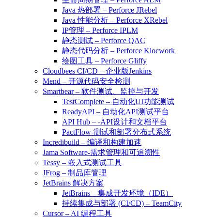
Java 热部署 – Perforce JRebel
Java 性能分析 – Perforce XRebel
IP管理 – Perforce IPLM
静态测试 – Perforce QAC
静态代码分析 – Perforce Klocwork
绘图工具 – Perforce Gliffy
Cloudbees CI/CD – 企业版Jenkins
Mend – 开源代码安全检测
Smartbear – 软件测试、监控与开发
TestComplete – 自动化UI功能测试
ReadyAPI – 自动化API测试平台
API Hub – -API设计和文档平台
PactFlow-测试和部署分布式系统
Incredibuild – 编译和构建加速
Jama Software-需求管理和可追溯性
Tessy – 嵌入式测试工具
JFrog – 制品库管理
JetBrains 解决方案
JetBrains – 集成开发环境（IDE）
持续集成与部署 (CI/CD) – TeamCity
Cursor – AI 编程工具