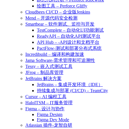
绘图工具 – Perforce Gliffy
Cloudbees CI/CD – 企业版Jenkins
Mend – 开源代码安全检测
Smartbear – 软件测试、监控与开发
TestComplete – 自动化UI功能测试
ReadyAPI – 自动化API测试平台
API Hub – -API设计和文档平台
PactFlow-测试和部署分布式系统
Incredibuild – 编译和构建加速
Jama Software-需求管理和可追溯性
Tessy – 嵌入式测试工具
JFrog – 制品库管理
JetBrains 解决方案
JetBrains – 集成开发环境（IDE）
持续集成与部署 (CI/CD) – TeamCity
Cursor – AI 编程工具
HaloITSM – IT服务管理
Figma – 设计与协作
Figma Design
Figma Dev Mode
Atlassian 插件-龙智自研