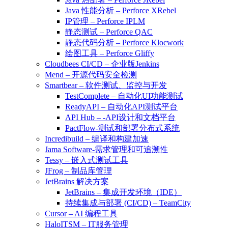
Java 性能分析 – Perforce XRebel
IP管理 – Perforce IPLM
静态测试 – Perforce QAC
静态代码分析 – Perforce Klocwork
绘图工具 – Perforce Gliffy
Cloudbees CI/CD – 企业版Jenkins
Mend – 开源代码安全检测
Smartbear – 软件测试、监控与开发
TestComplete – 自动化UI功能测试
ReadyAPI – 自动化API测试平台
API Hub – -API设计和文档平台
PactFlow-测试和部署分布式系统
Incredibuild – 编译和构建加速
Jama Software-需求管理和可追溯性
Tessy – 嵌入式测试工具
JFrog – 制品库管理
JetBrains 解决方案
JetBrains – 集成开发环境（IDE）
持续集成与部署 (CI/CD) – TeamCity
Cursor – AI 编程工具
HaloITSM – IT服务管理