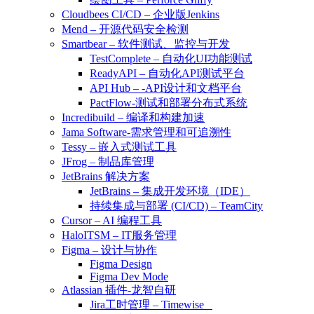
Cloudbees CI/CD – 企业版Jenkins
Mend – 开源代码安全检测
Smartbear – 软件测试、监控与开发
TestComplete – 自动化UI功能测试
ReadyAPI – 自动化API测试平台
API Hub – -API设计和文档平台
PactFlow-测试和部署分布式系统
Incredibuild – 编译和构建加速
Jama Software-需求管理和可追溯性
Tessy – 嵌入式测试工具
JFrog – 制品库管理
JetBrains 解决方案
JetBrains – 集成开发环境（IDE）
持续集成与部署 (CI/CD) – TeamCity
Cursor – AI 编程工具
HaloITSM – IT服务管理
Figma – 设计与协作
Figma Design
Figma Dev Mode
Atlassian 插件-龙智自研
Jira工时管理 – Timewise