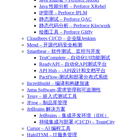
Java 性能分析 – Perforce XRebel
IP管理 – Perforce IPLM
静态测试 – Perforce QAC
静态代码分析 – Perforce Klocwork
绘图工具 – Perforce Gliffy
Cloudbees CI/CD – 企业版Jenkins
Mend – 开源代码安全检测
Smartbear – 软件测试、监控与开发
TestComplete – 自动化UI功能测试
ReadyAPI – 自动化API测试平台
API Hub – -API设计和文档平台
PactFlow-测试和部署分布式系统
Incredibuild – 编译和构建加速
Jama Software-需求管理和可追溯性
Tessy – 嵌入式测试工具
JFrog – 制品库管理
JetBrains 解决方案
JetBrains – 集成开发环境（IDE）
持续集成与部署 (CI/CD) – TeamCity
Cursor – AI 编程工具
HaloITSM – IT服务管理