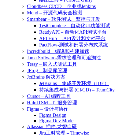
Cloudbees CI/CD – 企业版Jenkins
Mend – 开源代码安全检测
Smartbear – 软件测试、监控与开发
TestComplete – 自动化UI功能测试
ReadyAPI – 自动化API测试平台
API Hub – -API设计和文档平台
PactFlow-测试和部署分布式系统
Incredibuild – 编译和构建加速
Jama Software-需求管理和可追溯性
Tessy – 嵌入式测试工具
JFrog – 制品库管理
JetBrains 解决方案
JetBrains – 集成开发环境（IDE）
持续集成与部署 (CI/CD) – TeamCity
Cursor – AI 编程工具
HaloITSM – IT服务管理
Figma – 设计与协作
Figma Design
Figma Dev Mode
Atlassian 插件-龙智自研
Jira工时管理 – Timewise