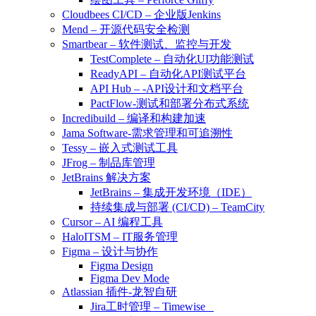
Cloudbees CI/CD – 企业版Jenkins
Mend – 开源代码安全检测
Smartbear – 软件测试、监控与开发
TestComplete – 自动化UI功能测试
ReadyAPI – 自动化API测试平台
API Hub – -API设计和文档平台
PactFlow-测试和部署分布式系统
Incredibuild – 编译和构建加速
Jama Software-需求管理和可追溯性
Tessy – 嵌入式测试工具
JFrog – 制品库管理
JetBrains 解决方案
JetBrains – 集成开发环境（IDE）
持续集成与部署 (CI/CD) – TeamCity
Cursor – AI 编程工具
HaloITSM – IT服务管理
Figma – 设计与协作
Figma Design
Figma Dev Mode
Atlassian 插件-龙智自研
Jira工时管理 – Timewise