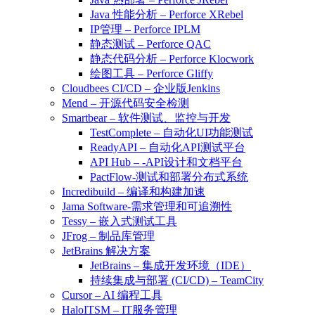
Java 性能分析 – Perforce XRebel
IP管理 – Perforce IPLM
静态测试 – Perforce QAC
静态代码分析 – Perforce Klocwork
绘图工具 – Perforce Gliffy
Cloudbees CI/CD – 企业版Jenkins
Mend – 开源代码安全检测
Smartbear – 软件测试、监控与开发
TestComplete – 自动化UI功能测试
ReadyAPI – 自动化API测试平台
API Hub – -API设计和文档平台
PactFlow-测试和部署分布式系统
Incredibuild – 编译和构建加速
Jama Software-需求管理和可追溯性
Tessy – 嵌入式测试工具
JFrog – 制品库管理
JetBrains 解决方案
JetBrains – 集成开发环境（IDE）
持续集成与部署 (CI/CD) – TeamCity
Cursor – AI 编程工具
HaloITSM – IT服务管理