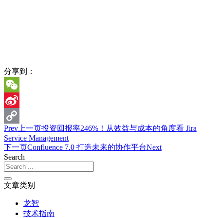
分享到：
WeChat
Sina
Prev
上一页
投资回报率246%！从效益与成本的角度看 Jira
Weibo
Copy
Service Management
Link
下一页
Confluence 7.0 打造未来的协作平台
Next
Search
文章类别
龙智
技术指南