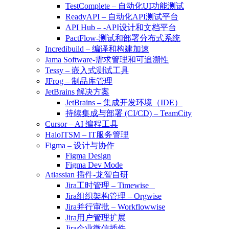
TestComplete – 自动化UI功能测试
ReadyAPI – 自动化API测试平台
API Hub – -API设计和文档平台
PactFlow-测试和部署分布式系统
Incredibuild – 编译和构建加速
Jama Software-需求管理和可追溯性
Tessy – 嵌入式测试工具
JFrog – 制品库管理
JetBrains 解决方案
JetBrains – 集成开发环境（IDE）
持续集成与部署 (CI/CD) – TeamCity
Cursor – AI 编程工具
HaloITSM – IT服务管理
Figma – 设计与协作
Figma Design
Figma Dev Mode
Atlassian 插件-龙智自研
Jira工时管理 – Timewise
Jira组织架构管理 – Orgwise
Jira并行审批 – Workflowwise
Jira用户管理扩展
Jira企业微信插件