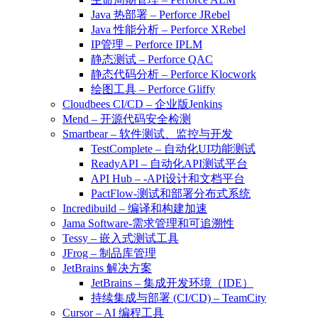
Java 热部署 – Perforce JRebel
Java 性能分析 – Perforce XRebel
IP管理 – Perforce IPLM
静态测试 – Perforce QAC
静态代码分析 – Perforce Klocwork
绘图工具 – Perforce Gliffy
Cloudbees CI/CD – 企业版Jenkins
Mend – 开源代码安全检测
Smartbear – 软件测试、监控与开发
TestComplete – 自动化UI功能测试
ReadyAPI – 自动化API测试平台
API Hub – -API设计和文档平台
PactFlow-测试和部署分布式系统
Incredibuild – 编译和构建加速
Jama Software-需求管理和可追溯性
Tessy – 嵌入式测试工具
JFrog – 制品库管理
JetBrains 解决方案
JetBrains – 集成开发环境（IDE）
持续集成与部署 (CI/CD) – TeamCity
Cursor – AI 编程工具