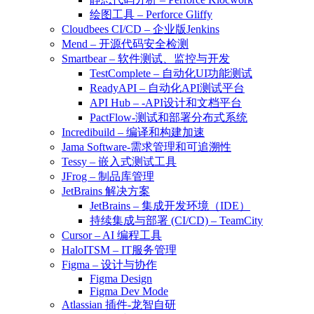
绘图工具 – Perforce Gliffy
Cloudbees CI/CD – 企业版Jenkins
Mend – 开源代码安全检测
Smartbear – 软件测试、监控与开发
TestComplete – 自动化UI功能测试
ReadyAPI – 自动化API测试平台
API Hub – -API设计和文档平台
PactFlow-测试和部署分布式系统
Incredibuild – 编译和构建加速
Jama Software-需求管理和可追溯性
Tessy – 嵌入式测试工具
JFrog – 制品库管理
JetBrains 解决方案
JetBrains – 集成开发环境（IDE）
持续集成与部署 (CI/CD) – TeamCity
Cursor – AI 编程工具
HaloITSM – IT服务管理
Figma – 设计与协作
Figma Design
Figma Dev Mode
Atlassian 插件-龙智自研