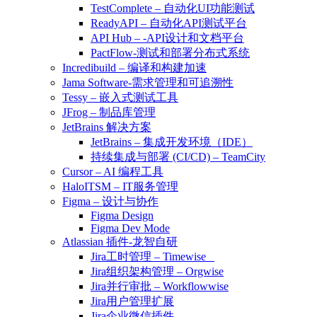
TestComplete – 自动化UI功能测试
ReadyAPI – 自动化API测试平台
API Hub – -API设计和文档平台
PactFlow-测试和部署分布式系统
Incredibuild – 编译和构建加速
Jama Software-需求管理和可追溯性
Tessy – 嵌入式测试工具
JFrog – 制品库管理
JetBrains 解决方案
JetBrains – 集成开发环境（IDE）
持续集成与部署 (CI/CD) – TeamCity
Cursor – AI 编程工具
HaloITSM – IT服务管理
Figma – 设计与协作
Figma Design
Figma Dev Mode
Atlassian 插件-龙智自研
Jira工时管理 – Timewise
Jira组织架构管理 – Orgwise
Jira并行审批 – Workflowwise
Jira用户管理扩展
Jira企业微信插件