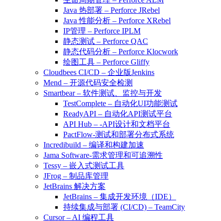
Java 热部署 – Perforce JRebel
Java 性能分析 – Perforce XRebel
IP管理 – Perforce IPLM
静态测试 – Perforce QAC
静态代码分析 – Perforce Klocwork
绘图工具 – Perforce Gliffy
Cloudbees CI/CD – 企业版Jenkins
Mend – 开源代码安全检测
Smartbear – 软件测试、监控与开发
TestComplete – 自动化UI功能测试
ReadyAPI – 自动化API测试平台
API Hub – -API设计和文档平台
PactFlow-测试和部署分布式系统
Incredibuild – 编译和构建加速
Jama Software-需求管理和可追溯性
Tessy – 嵌入式测试工具
JFrog – 制品库管理
JetBrains 解决方案
JetBrains – 集成开发环境（IDE）
持续集成与部署 (CI/CD) – TeamCity
Cursor – AI 编程工具