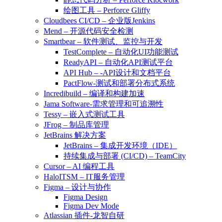
绘图工具 – Perforce Gliffy
Cloudbees CI/CD – 企业版Jenkins
Mend – 开源代码安全检测
Smartbear – 软件测试、监控与开发
TestComplete – 自动化UI功能测试
ReadyAPI – 自动化API测试平台
API Hub – -API设计和文档平台
PactFlow-测试和部署分布式系统
Incredibuild – 编译和构建加速
Jama Software-需求管理和可追溯性
Tessy – 嵌入式测试工具
JFrog – 制品库管理
JetBrains 解决方案
JetBrains – 集成开发环境（IDE）
持续集成与部署 (CI/CD) – TeamCity
Cursor – AI 编程工具
HaloITSM – IT服务管理
Figma – 设计与协作
Figma Design
Figma Dev Mode
Atlassian 插件-龙智自研