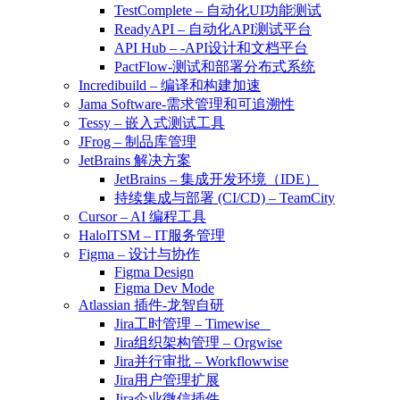
TestComplete – 自动化UI功能测试
ReadyAPI – 自动化API测试平台
API Hub – -API设计和文档平台
PactFlow-测试和部署分布式系统
Incredibuild – 编译和构建加速
Jama Software-需求管理和可追溯性
Tessy – 嵌入式测试工具
JFrog – 制品库管理
JetBrains 解决方案
JetBrains – 集成开发环境（IDE）
持续集成与部署 (CI/CD) – TeamCity
Cursor – AI 编程工具
HaloITSM – IT服务管理
Figma – 设计与协作
Figma Design
Figma Dev Mode
Atlassian 插件-龙智自研
Jira工时管理 – Timewise
Jira组织架构管理 – Orgwise
Jira并行审批 – Workflowwise
Jira用户管理扩展
Jira企业微信插件