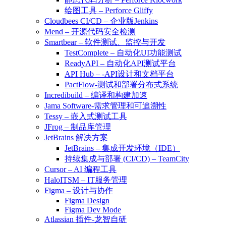
绘图工具 – Perforce Gliffy
Cloudbees CI/CD – 企业版Jenkins
Mend – 开源代码安全检测
Smartbear – 软件测试、监控与开发
TestComplete – 自动化UI功能测试
ReadyAPI – 自动化API测试平台
API Hub – -API设计和文档平台
PactFlow-测试和部署分布式系统
Incredibuild – 编译和构建加速
Jama Software-需求管理和可追溯性
Tessy – 嵌入式测试工具
JFrog – 制品库管理
JetBrains 解决方案
JetBrains – 集成开发环境（IDE）
持续集成与部署 (CI/CD) – TeamCity
Cursor – AI 编程工具
HaloITSM – IT服务管理
Figma – 设计与协作
Figma Design
Figma Dev Mode
Atlassian 插件-龙智自研