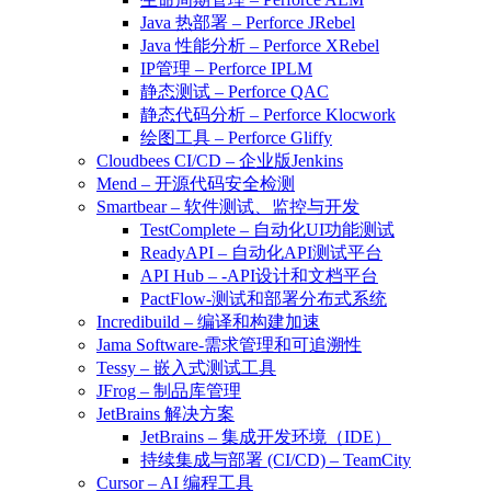
Java 热部署 – Perforce JRebel
Java 性能分析 – Perforce XRebel
IP管理 – Perforce IPLM
静态测试 – Perforce QAC
静态代码分析 – Perforce Klocwork
绘图工具 – Perforce Gliffy
Cloudbees CI/CD – 企业版Jenkins
Mend – 开源代码安全检测
Smartbear – 软件测试、监控与开发
TestComplete – 自动化UI功能测试
ReadyAPI – 自动化API测试平台
API Hub – -API设计和文档平台
PactFlow-测试和部署分布式系统
Incredibuild – 编译和构建加速
Jama Software-需求管理和可追溯性
Tessy – 嵌入式测试工具
JFrog – 制品库管理
JetBrains 解决方案
JetBrains – 集成开发环境（IDE）
持续集成与部署 (CI/CD) – TeamCity
Cursor – AI 编程工具