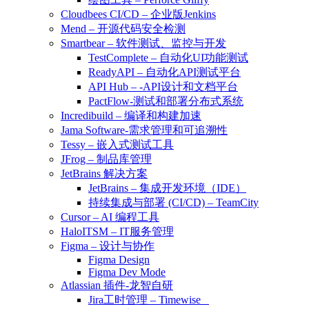
Cloudbees CI/CD – 企业版Jenkins
Mend – 开源代码安全检测
Smartbear – 软件测试、监控与开发
TestComplete – 自动化UI功能测试
ReadyAPI – 自动化API测试平台
API Hub – -API设计和文档平台
PactFlow-测试和部署分布式系统
Incredibuild – 编译和构建加速
Jama Software-需求管理和可追溯性
Tessy – 嵌入式测试工具
JFrog – 制品库管理
JetBrains 解决方案
JetBrains – 集成开发环境（IDE）
持续集成与部署 (CI/CD) – TeamCity
Cursor – AI 编程工具
HaloITSM – IT服务管理
Figma – 设计与协作
Figma Design
Figma Dev Mode
Atlassian 插件-龙智自研
Jira工时管理 – Timewise