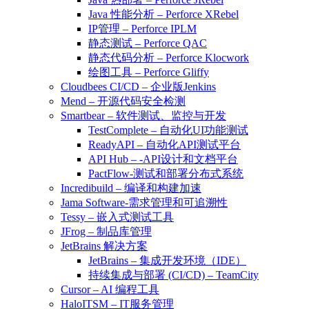
Java 性能分析 – Perforce XRebel
IP管理 – Perforce IPLM
静态测试 – Perforce QAC
静态代码分析 – Perforce Klocwork
绘图工具 – Perforce Gliffy
Cloudbees CI/CD – 企业版Jenkins
Mend – 开源代码安全检测
Smartbear – 软件测试、监控与开发
TestComplete – 自动化UI功能测试
ReadyAPI – 自动化API测试平台
API Hub – -API设计和文档平台
PactFlow-测试和部署分布式系统
Incredibuild – 编译和构建加速
Jama Software-需求管理和可追溯性
Tessy – 嵌入式测试工具
JFrog – 制品库管理
JetBrains 解决方案
JetBrains – 集成开发环境（IDE）
持续集成与部署 (CI/CD) – TeamCity
Cursor – AI 编程工具
HaloITSM – IT服务管理