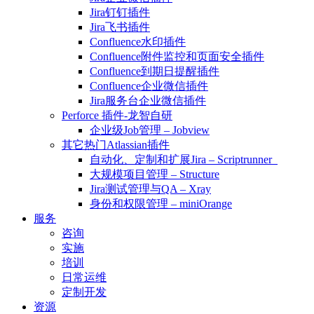
Jira钉钉插件
Jira飞书插件
Confluence水印插件
Confluence附件监控和页面安全插件
Confluence到期日提醒插件
Confluence企业微信插件
Jira服务台企业微信插件
Perforce 插件-龙智自研
企业级Job管理 – Jobview
其它热门Atlassian插件
自动化、定制和扩展Jira – Scriptrunner
大规模项目管理 – Structure
Jira测试管理与QA – Xray
身份和权限管理 – miniOrange
服务
咨询
实施
培训
日常运维
定制开发
资源