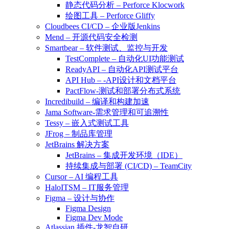
静态代码分析 – Perforce Klocwork
绘图工具 – Perforce Gliffy
Cloudbees CI/CD – 企业版Jenkins
Mend – 开源代码安全检测
Smartbear – 软件测试、监控与开发
TestComplete – 自动化UI功能测试
ReadyAPI – 自动化API测试平台
API Hub – -API设计和文档平台
PactFlow-测试和部署分布式系统
Incredibuild – 编译和构建加速
Jama Software-需求管理和可追溯性
Tessy – 嵌入式测试工具
JFrog – 制品库管理
JetBrains 解决方案
JetBrains – 集成开发环境（IDE）
持续集成与部署 (CI/CD) – TeamCity
Cursor – AI 编程工具
HaloITSM – IT服务管理
Figma – 设计与协作
Figma Design
Figma Dev Mode
Atlassian 插件-龙智自研