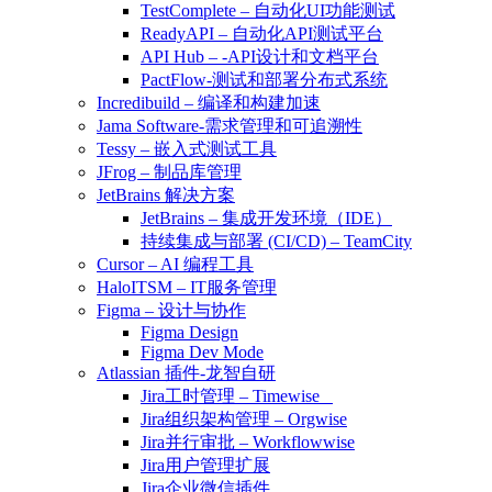
TestComplete – 自动化UI功能测试
ReadyAPI – 自动化API测试平台
API Hub – -API设计和文档平台
PactFlow-测试和部署分布式系统
Incredibuild – 编译和构建加速
Jama Software-需求管理和可追溯性
Tessy – 嵌入式测试工具
JFrog – 制品库管理
JetBrains 解决方案
JetBrains – 集成开发环境（IDE）
持续集成与部署 (CI/CD) – TeamCity
Cursor – AI 编程工具
HaloITSM – IT服务管理
Figma – 设计与协作
Figma Design
Figma Dev Mode
Atlassian 插件-龙智自研
Jira工时管理 – Timewise
Jira组织架构管理 – Orgwise
Jira并行审批 – Workflowwise
Jira用户管理扩展
Jira企业微信插件