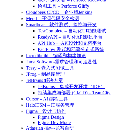
绘图工具 – Perforce Gliffy
Cloudbees CI/CD – 企业版Jenkins
Mend – 开源代码安全检测
Smartbear – 软件测试、监控与开发
TestComplete – 自动化UI功能测试
ReadyAPI – 自动化API测试平台
API Hub – -API设计和文档平台
PactFlow-测试和部署分布式系统
Incredibuild – 编译和构建加速
Jama Software-需求管理和可追溯性
Tessy – 嵌入式测试工具
JFrog – 制品库管理
JetBrains 解决方案
JetBrains – 集成开发环境（IDE）
持续集成与部署 (CI/CD) – TeamCity
Cursor – AI 编程工具
HaloITSM – IT服务管理
Figma – 设计与协作
Figma Design
Figma Dev Mode
Atlassian 插件-龙智自研