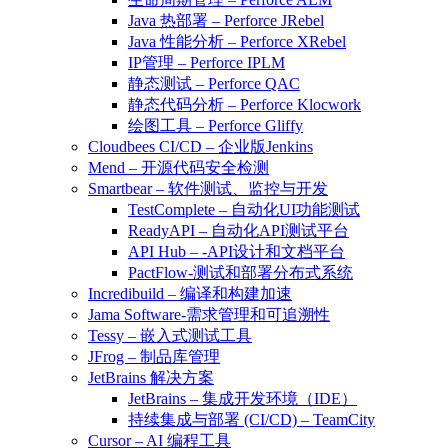
Java 热部署 – Perforce JRebel
Java 性能分析 – Perforce XRebel
IP管理 – Perforce IPLM
静态测试 – Perforce QAC
静态代码分析 – Perforce Klocwork
绘图工具 – Perforce Gliffy
Cloudbees CI/CD – 企业版Jenkins
Mend – 开源代码安全检测
Smartbear – 软件测试、监控与开发
TestComplete – 自动化UI功能测试
ReadyAPI – 自动化API测试平台
API Hub – -API设计和文档平台
PactFlow-测试和部署分布式系统
Incredibuild – 编译和构建加速
Jama Software-需求管理和可追溯性
Tessy – 嵌入式测试工具
JFrog – 制品库管理
JetBrains 解决方案
JetBrains – 集成开发环境（IDE）
持续集成与部署 (CI/CD) – TeamCity
Cursor – AI 编程工具