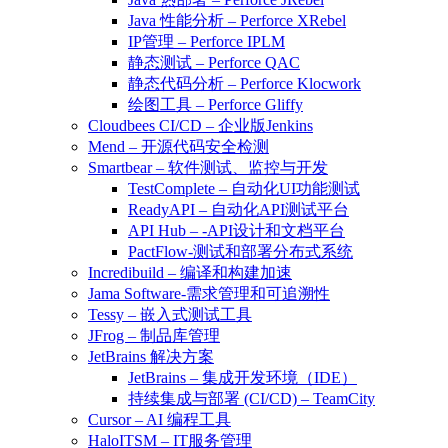
Java 性能分析 – Perforce XRebel
IP管理 – Perforce IPLM
静态测试 – Perforce QAC
静态代码分析 – Perforce Klocwork
绘图工具 – Perforce Gliffy
Cloudbees CI/CD – 企业版Jenkins
Mend – 开源代码安全检测
Smartbear – 软件测试、监控与开发
TestComplete – 自动化UI功能测试
ReadyAPI – 自动化API测试平台
API Hub – -API设计和文档平台
PactFlow-测试和部署分布式系统
Incredibuild – 编译和构建加速
Jama Software-需求管理和可追溯性
Tessy – 嵌入式测试工具
JFrog – 制品库管理
JetBrains 解决方案
JetBrains – 集成开发环境（IDE）
持续集成与部署 (CI/CD) – TeamCity
Cursor – AI 编程工具
HaloITSM – IT服务管理