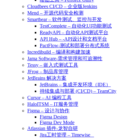
Cloudbees CI/CD – 企业版Jenkins
Mend – 开源代码安全检测
Smartbear – 软件测试、监控与开发
TestComplete – 自动化UI功能测试
ReadyAPI – 自动化API测试平台
API Hub – -API设计和文档平台
PactFlow-测试和部署分布式系统
Incredibuild – 编译和构建加速
Jama Software-需求管理和可追溯性
Tessy – 嵌入式测试工具
JFrog – 制品库管理
JetBrains 解决方案
JetBrains – 集成开发环境（IDE）
持续集成与部署 (CI/CD) – TeamCity
Cursor – AI 编程工具
HaloITSM – IT服务管理
Figma – 设计与协作
Figma Design
Figma Dev Mode
Atlassian 插件-龙智自研
Jira工时管理 – Timewise