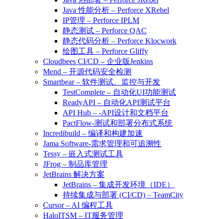
Java 性能分析 – Perforce XRebel
IP管理 – Perforce IPLM
静态测试 – Perforce QAC
静态代码分析 – Perforce Klocwork
绘图工具 – Perforce Gliffy
Cloudbees CI/CD – 企业版Jenkins
Mend – 开源代码安全检测
Smartbear – 软件测试、监控与开发
TestComplete – 自动化UI功能测试
ReadyAPI – 自动化API测试平台
API Hub – -API设计和文档平台
PactFlow-测试和部署分布式系统
Incredibuild – 编译和构建加速
Jama Software-需求管理和可追溯性
Tessy – 嵌入式测试工具
JFrog – 制品库管理
JetBrains 解决方案
JetBrains – 集成开发环境（IDE）
持续集成与部署 (CI/CD) – TeamCity
Cursor – AI 编程工具
HaloITSM – IT服务管理