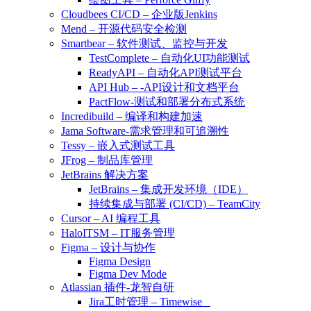
Cloudbees CI/CD – 企业版Jenkins
Mend – 开源代码安全检测
Smartbear – 软件测试、监控与开发
TestComplete – 自动化UI功能测试
ReadyAPI – 自动化API测试平台
API Hub – -API设计和文档平台
PactFlow-测试和部署分布式系统
Incredibuild – 编译和构建加速
Jama Software-需求管理和可追溯性
Tessy – 嵌入式测试工具
JFrog – 制品库管理
JetBrains 解决方案
JetBrains – 集成开发环境（IDE）
持续集成与部署 (CI/CD) – TeamCity
Cursor – AI 编程工具
HaloITSM – IT服务管理
Figma – 设计与协作
Figma Design
Figma Dev Mode
Atlassian 插件-龙智自研
Jira工时管理 – Timewise