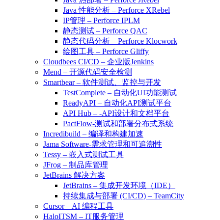
Java 性能分析 – Perforce XRebel
IP管理 – Perforce IPLM
静态测试 – Perforce QAC
静态代码分析 – Perforce Klocwork
绘图工具 – Perforce Gliffy
Cloudbees CI/CD – 企业版Jenkins
Mend – 开源代码安全检测
Smartbear – 软件测试、监控与开发
TestComplete – 自动化UI功能测试
ReadyAPI – 自动化API测试平台
API Hub – -API设计和文档平台
PactFlow-测试和部署分布式系统
Incredibuild – 编译和构建加速
Jama Software-需求管理和可追溯性
Tessy – 嵌入式测试工具
JFrog – 制品库管理
JetBrains 解决方案
JetBrains – 集成开发环境（IDE）
持续集成与部署 (CI/CD) – TeamCity
Cursor – AI 编程工具
HaloITSM – IT服务管理