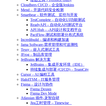
Cloudbees CI/CD – 企业版Jenkins
Mend – 开源代码安全检测
Smartbear – 软件测试、监控与开发
TestComplete – 自动化UI功能测试
ReadyAPI – 自动化API测试平台
API Hub – -API设计和文档平台
PactFlow-测试和部署分布式系统
Incredibuild – 编译和构建加速
Jama Software-需求管理和可追溯性
Tessy – 嵌入式测试工具
JFrog – 制品库管理
JetBrains 解决方案
JetBrains – 集成开发环境（IDE）
持续集成与部署 (CI/CD) – TeamCity
Cursor – AI 编程工具
HaloITSM – IT服务管理
Figma – 设计与协作
Figma Design
Figma Dev Mode
Atlassian 插件-龙智自研
Jira工时管理 – Timewise