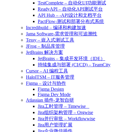
TestComplete – 自动化UI功能测试
ReadyAPI – 自动化API测试平台
API Hub – -API设计和文档平台
PactFlow-测试和部署分布式系统
Incredibuild – 编译和构建加速
Jama Software-需求管理和可追溯性
Tessy – 嵌入式测试工具
JFrog – 制品库管理
JetBrains 解决方案
JetBrains – 集成开发环境（IDE）
持续集成与部署 (CI/CD) – TeamCity
Cursor – AI 编程工具
HaloITSM – IT服务管理
Figma – 设计与协作
Figma Design
Figma Dev Mode
Atlassian 插件-龙智自研
Jira工时管理 – Timewise
Jira组织架构管理 – Orgwise
Jira并行审批 – Workflowwise
Jira用户管理扩展
Jira企业微信插件