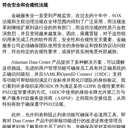
符合安全和合规性法规
金融服务业一直受到严格监管。在过去的十年中，SOX
法规和主权治理法规在全球范围内得到了广泛采用，而法规改
革则继续扩展到该行业的所有部门，而这些法规的性质只会愈
演愈烈，并且变得越来越复杂。因此，毋庸置疑，对于这些组
织用来完成工作的软件而言，安全性和合规性至关重要。金融
服务公司必须确保团队使用安全的身份验证和授权协议访问软
件，符合特定的合规性要求，或保护其实例免受外部威胁。
Atlassian Data Center 产品提供了多种解决方案，可以缓解
这些挑战。先进的用户管理功能可确保员工具有对正确系统的
正确访问级别，并且SAML和OpenID Connect（OIDC）支持
等功能可帮助组织满足行业标准并简化IT团队的身份验证。我
们看到许多组织采用OIDC作为满足某些 GDPR 合规性要求和
PSD2监管要求的方式。OIDC中使用的身份令牌允许第三方与
帐户服务付款服务提供商（ASPSP）之间双向交换信息，从而
特别有助于确保遵守PSD2法规。
此外，允许列表和阻止列表功能可确保不会滥用工具。即
将对 Data Center 产品中的审核功能进行的改进还将使管理员
能够更好地了解系统中员工的行为，并确保高管对其组织能够