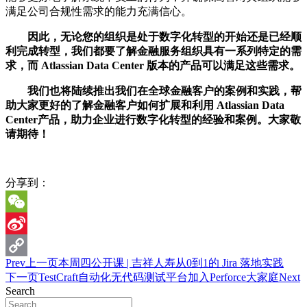
满足公司合规性需求的能力充满信心。
因此，无论您的组织是处于数字化转型的开始还是已经顺
利完成转型，我们都要了解金融服务组织具有一系列特定的需
求，而 Atlassian Data Center 版本的产品可以满足这些需求。
我们也将陆续推出我们在全球金融客户的案例和实践，帮
助大家更好的了解金融客户如何扩展和利用 Atlassian Data
Center产品，助力企业进行数字化转型的经验和案例。大家敬
请期待！
分享到：
WeChat
Sina
Prev
上一页
本周四公开课 | 吉祥人寿从0到1的 Jira 落地实践
Weibo
Copy
下一页
TestCraft自动化无代码测试平台加入Perforce大家庭
Next
Link
Search