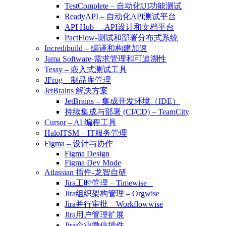
TestComplete – 自动化UI功能测试
ReadyAPI – 自动化API测试平台
API Hub – -API设计和文档平台
PactFlow-测试和部署分布式系统
Incredibuild – 编译和构建加速
Jama Software-需求管理和可追溯性
Tessy – 嵌入式测试工具
JFrog – 制品库管理
JetBrains 解决方案
JetBrains – 集成开发环境（IDE）
持续集成与部署 (CI/CD) – TeamCity
Cursor – AI 编程工具
HaloITSM – IT服务管理
Figma – 设计与协作
Figma Design
Figma Dev Mode
Atlassian 插件-龙智自研
Jira工时管理 – Timewise
Jira组织架构管理 – Orgwise
Jira并行审批 – Workflowwise
Jira用户管理扩展
Jira企业微信插件