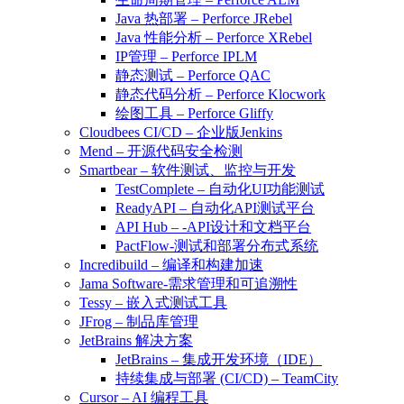
Java 热部署 – Perforce JRebel
Java 性能分析 – Perforce XRebel
IP管理 – Perforce IPLM
静态测试 – Perforce QAC
静态代码分析 – Perforce Klocwork
绘图工具 – Perforce Gliffy
Cloudbees CI/CD – 企业版Jenkins
Mend – 开源代码安全检测
Smartbear – 软件测试、监控与开发
TestComplete – 自动化UI功能测试
ReadyAPI – 自动化API测试平台
API Hub – -API设计和文档平台
PactFlow-测试和部署分布式系统
Incredibuild – 编译和构建加速
Jama Software-需求管理和可追溯性
Tessy – 嵌入式测试工具
JFrog – 制品库管理
JetBrains 解决方案
JetBrains – 集成开发环境（IDE）
持续集成与部署 (CI/CD) – TeamCity
Cursor – AI 编程工具