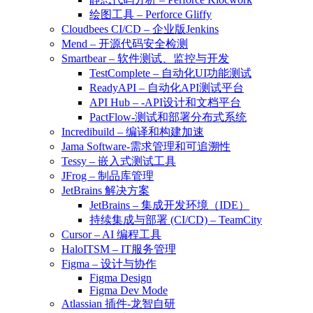
绘图工具 – Perforce Gliffy
Cloudbees CI/CD – 企业版Jenkins
Mend – 开源代码安全检测
Smartbear – 软件测试、监控与开发
TestComplete – 自动化UI功能测试
ReadyAPI – 自动化API测试平台
API Hub – -API设计和文档平台
PactFlow-测试和部署分布式系统
Incredibuild – 编译和构建加速
Jama Software-需求管理和可追溯性
Tessy – 嵌入式测试工具
JFrog – 制品库管理
JetBrains 解决方案
JetBrains – 集成开发环境（IDE）
持续集成与部署 (CI/CD) – TeamCity
Cursor – AI 编程工具
HaloITSM – IT服务管理
Figma – 设计与协作
Figma Design
Figma Dev Mode
Atlassian 插件-龙智自研