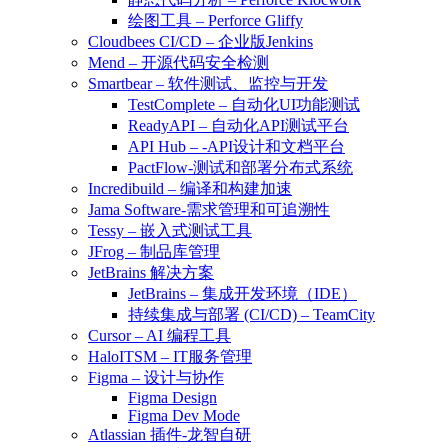
绘图工具 – Perforce Gliffy
Cloudbees CI/CD – 企业版Jenkins
Mend – 开源代码安全检测
Smartbear – 软件测试、监控与开发
TestComplete – 自动化UI功能测试
ReadyAPI – 自动化API测试平台
API Hub – -API设计和文档平台
PactFlow-测试和部署分布式系统
Incredibuild – 编译和构建加速
Jama Software-需求管理和可追溯性
Tessy – 嵌入式测试工具
JFrog – 制品库管理
JetBrains 解决方案
JetBrains – 集成开发环境（IDE）
持续集成与部署 (CI/CD) – TeamCity
Cursor – AI 编程工具
HaloITSM – IT服务管理
Figma – 设计与协作
Figma Design
Figma Dev Mode
Atlassian 插件-龙智自研