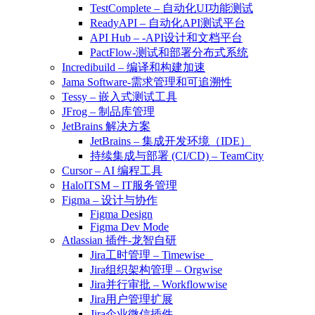
TestComplete – 自动化UI功能测试
ReadyAPI – 自动化API测试平台
API Hub – -API设计和文档平台
PactFlow-测试和部署分布式系统
Incredibuild – 编译和构建加速
Jama Software-需求管理和可追溯性
Tessy – 嵌入式测试工具
JFrog – 制品库管理
JetBrains 解决方案
JetBrains – 集成开发环境（IDE）
持续集成与部署 (CI/CD) – TeamCity
Cursor – AI 编程工具
HaloITSM – IT服务管理
Figma – 设计与协作
Figma Design
Figma Dev Mode
Atlassian 插件-龙智自研
Jira工时管理 – Timewise
Jira组织架构管理 – Orgwise
Jira并行审批 – Workflowwise
Jira用户管理扩展
Jira企业微信插件