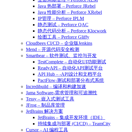
Java 热部署 – Perforce JRebel
Java 性能分析 – Perforce XRebel
IP管理 – Perforce IPLM
静态测试 – Perforce QAC
静态代码分析 – Perforce Klocwork
绘图工具 – Perforce Gliffy
Cloudbees CI/CD – 企业版Jenkins
Mend – 开源代码安全检测
Smartbear – 软件测试、监控与开发
TestComplete – 自动化UI功能测试
ReadyAPI – 自动化API测试平台
API Hub – -API设计和文档平台
PactFlow-测试和部署分布式系统
Incredibuild – 编译和构建加速
Jama Software-需求管理和可追溯性
Tessy – 嵌入式测试工具
JFrog – 制品库管理
JetBrains 解决方案
JetBrains – 集成开发环境（IDE）
持续集成与部署 (CI/CD) – TeamCity
Cursor – AI 编程工具