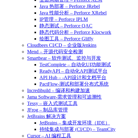
Java 热部署 – Perforce JRebel
Java 性能分析 – Perforce XRebel
IP管理 – Perforce IPLM
静态测试 – Perforce QAC
静态代码分析 – Perforce Klocwork
绘图工具 – Perforce Gliffy
Cloudbees CI/CD – 企业版Jenkins
Mend – 开源代码安全检测
Smartbear – 软件测试、监控与开发
TestComplete – 自动化UI功能测试
ReadyAPI – 自动化API测试平台
API Hub – -API设计和文档平台
PactFlow-测试和部署分布式系统
Incredibuild – 编译和构建加速
Jama Software-需求管理和可追溯性
Tessy – 嵌入式测试工具
JFrog – 制品库管理
JetBrains 解决方案
JetBrains – 集成开发环境（IDE）
持续集成与部署 (CI/CD) – TeamCity
Cursor – AI 编程工具