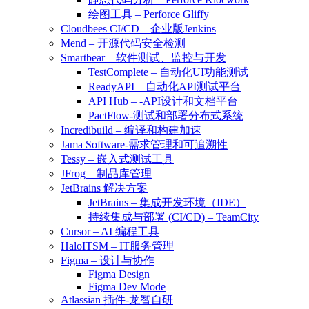
绘图工具 – Perforce Gliffy
Cloudbees CI/CD – 企业版Jenkins
Mend – 开源代码安全检测
Smartbear – 软件测试、监控与开发
TestComplete – 自动化UI功能测试
ReadyAPI – 自动化API测试平台
API Hub – -API设计和文档平台
PactFlow-测试和部署分布式系统
Incredibuild – 编译和构建加速
Jama Software-需求管理和可追溯性
Tessy – 嵌入式测试工具
JFrog – 制品库管理
JetBrains 解决方案
JetBrains – 集成开发环境（IDE）
持续集成与部署 (CI/CD) – TeamCity
Cursor – AI 编程工具
HaloITSM – IT服务管理
Figma – 设计与协作
Figma Design
Figma Dev Mode
Atlassian 插件-龙智自研