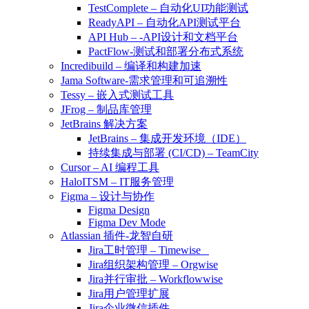
TestComplete – 自动化UI功能测试
ReadyAPI – 自动化API测试平台
API Hub – -API设计和文档平台
PactFlow-测试和部署分布式系统
Incredibuild – 编译和构建加速
Jama Software-需求管理和可追溯性
Tessy – 嵌入式测试工具
JFrog – 制品库管理
JetBrains 解决方案
JetBrains – 集成开发环境（IDE）
持续集成与部署 (CI/CD) – TeamCity
Cursor – AI 编程工具
HaloITSM – IT服务管理
Figma – 设计与协作
Figma Design
Figma Dev Mode
Atlassian 插件-龙智自研
Jira工时管理 – Timewise
Jira组织架构管理 – Orgwise
Jira并行审批 – Workflowwise
Jira用户管理扩展
Jira企业微信插件