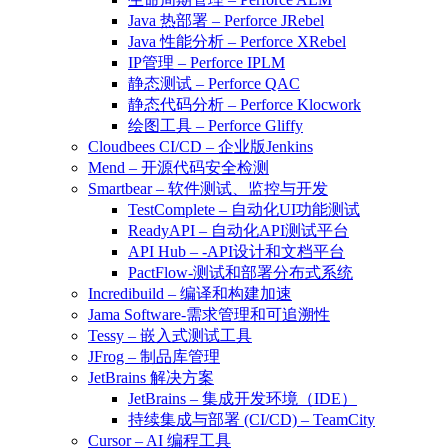
Java 热部署 – Perforce JRebel
Java 性能分析 – Perforce XRebel
IP管理 – Perforce IPLM
静态测试 – Perforce QAC
静态代码分析 – Perforce Klocwork
绘图工具 – Perforce Gliffy
Cloudbees CI/CD – 企业版Jenkins
Mend – 开源代码安全检测
Smartbear – 软件测试、监控与开发
TestComplete – 自动化UI功能测试
ReadyAPI – 自动化API测试平台
API Hub – -API设计和文档平台
PactFlow-测试和部署分布式系统
Incredibuild – 编译和构建加速
Jama Software-需求管理和可追溯性
Tessy – 嵌入式测试工具
JFrog – 制品库管理
JetBrains 解决方案
JetBrains – 集成开发环境（IDE）
持续集成与部署 (CI/CD) – TeamCity
Cursor – AI 编程工具