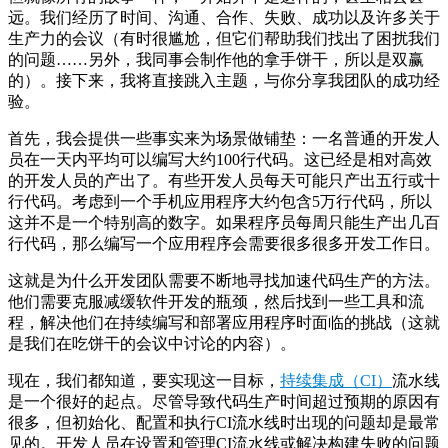
远。我们经历了时间、沟通、合作、失败、成功以及许多关于
生产力的会议（有时很尴尬，但它们帮助我们找出了困扰我们
的问题……另外，我同事会制作他的拿手饼干，所以是双赢
的）。接下来，我将直接跳入主题，与你分享我团队的成功经
验。
首先，我会提供一些事实来为场景做铺垫：一名普通的开发人
员在一天内平均可以编写大约100行代码。这已经是相对高效
的开发人员的产出了。有些开发人员每天可能只产出五行或十
行代码。考虑到一个手机应用程序大约包含5万行代码，所以
这并不是一个特别高的数字。如果程序员每周只能生产出几百
行代码，那么编写一个应用程序会需要很多很多开发工作日。
这就是为什么开发团队需要不断地寻找加速代码生产的方法。
他们需要克服减缓软件开发的瓶颈，然后找到一些工具和流
程，解决他们在持续编写和部署应用程序时面临的挑战（这就
是我们在吃饼干的会议中讨论的内容）。
现在，我们都知道，要实现这一目标，
持续集成（CI）
流水线
是一个很好的起点。尽管导致代码生产时间超过预期的原因有
很多，但初始化、配置和执行CI流水线时出现的问题却是最常
见的。开发人员在设置和管理CI流水线或解决构建失败的问题