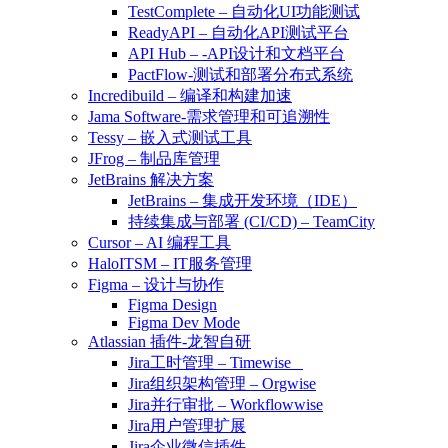
TestComplete – 自动化UI功能测试
ReadyAPI – 自动化API测试平台
API Hub – -API设计和文档平台
PactFlow-测试和部署分布式系统
Incredibuild – 编译和构建加速
Jama Software-需求管理和可追溯性
Tessy – 嵌入式测试工具
JFrog – 制品库管理
JetBrains 解决方案
JetBrains – 集成开发环境（IDE）
持续集成与部署 (CI/CD) – TeamCity
Cursor – AI 编程工具
HaloITSM – IT服务管理
Figma – 设计与协作
Figma Design
Figma Dev Mode
Atlassian 插件-龙智自研
Jira工时管理 – Timewise
Jira组织架构管理 – Orgwise
Jira并行审批 – Workflowwise
Jira用户管理扩展
Jira企业微信插件