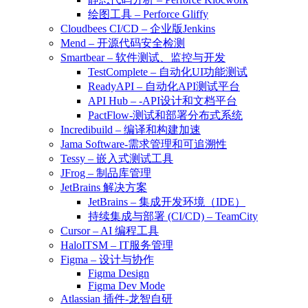
绘图工具 – Perforce Gliffy
Cloudbees CI/CD – 企业版Jenkins
Mend – 开源代码安全检测
Smartbear – 软件测试、监控与开发
TestComplete – 自动化UI功能测试
ReadyAPI – 自动化API测试平台
API Hub – -API设计和文档平台
PactFlow-测试和部署分布式系统
Incredibuild – 编译和构建加速
Jama Software-需求管理和可追溯性
Tessy – 嵌入式测试工具
JFrog – 制品库管理
JetBrains 解决方案
JetBrains – 集成开发环境（IDE）
持续集成与部署 (CI/CD) – TeamCity
Cursor – AI 编程工具
HaloITSM – IT服务管理
Figma – 设计与协作
Figma Design
Figma Dev Mode
Atlassian 插件-龙智自研