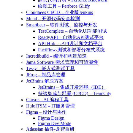
绘图工具 – Perforce Gliffy
Cloudbees CI/CD – 企业版Jenkins
Mend – 开源代码安全检测
Smartbear – 软件测试、监控与开发
TestComplete – 自动化UI功能测试
ReadyAPI – 自动化API测试平台
API Hub – -API设计和文档平台
PactFlow-测试和部署分布式系统
Incredibuild – 编译和构建加速
Jama Software-需求管理和可追溯性
Tessy – 嵌入式测试工具
JFrog – 制品库管理
JetBrains 解决方案
JetBrains – 集成开发环境（IDE）
持续集成与部署 (CI/CD) – TeamCity
Cursor – AI 编程工具
HaloITSM – IT服务管理
Figma – 设计与协作
Figma Design
Figma Dev Mode
Atlassian 插件-龙智自研