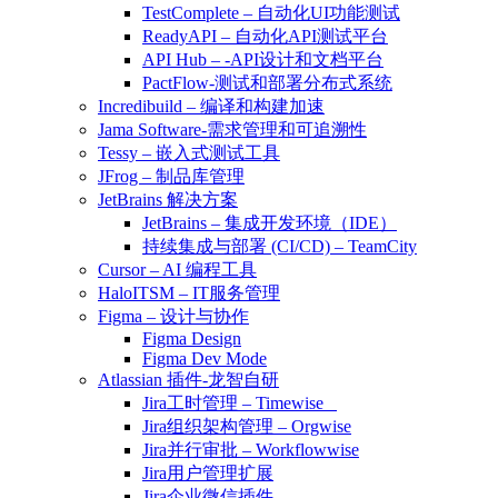
TestComplete – 自动化UI功能测试
ReadyAPI – 自动化API测试平台
API Hub – -API设计和文档平台
PactFlow-测试和部署分布式系统
Incredibuild – 编译和构建加速
Jama Software-需求管理和可追溯性
Tessy – 嵌入式测试工具
JFrog – 制品库管理
JetBrains 解决方案
JetBrains – 集成开发环境（IDE）
持续集成与部署 (CI/CD) – TeamCity
Cursor – AI 编程工具
HaloITSM – IT服务管理
Figma – 设计与协作
Figma Design
Figma Dev Mode
Atlassian 插件-龙智自研
Jira工时管理 – Timewise
Jira组织架构管理 – Orgwise
Jira并行审批 – Workflowwise
Jira用户管理扩展
Jira企业微信插件