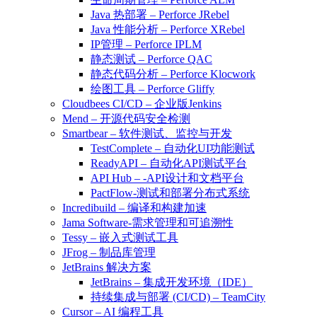
Java 热部署 – Perforce JRebel
Java 性能分析 – Perforce XRebel
IP管理 – Perforce IPLM
静态测试 – Perforce QAC
静态代码分析 – Perforce Klocwork
绘图工具 – Perforce Gliffy
Cloudbees CI/CD – 企业版Jenkins
Mend – 开源代码安全检测
Smartbear – 软件测试、监控与开发
TestComplete – 自动化UI功能测试
ReadyAPI – 自动化API测试平台
API Hub – -API设计和文档平台
PactFlow-测试和部署分布式系统
Incredibuild – 编译和构建加速
Jama Software-需求管理和可追溯性
Tessy – 嵌入式测试工具
JFrog – 制品库管理
JetBrains 解决方案
JetBrains – 集成开发环境（IDE）
持续集成与部署 (CI/CD) – TeamCity
Cursor – AI 编程工具