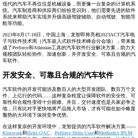
现代的汽车不再仅仅是机械设备，而更像一台复杂的计算机系
统。汽车制造商和供应商们纷纷意识到，他们需要先进的软件
系统来帮助汽车实现并升级高级驾驶辅助、自动驾驶、智能导
航等功能。
2023年8月17-18日，中国上海，龙智即将亮相2023ACT汽车电
子与软件技术周（汽车嵌入式软件技术峰会分会场），带来集
成了Perforce和Atlassian工具的汽车软件行业解决方案，助力大
规模团队轻松协作、加速创新，并开发安全、可靠且合规的汽
车软件。
开发安全、可靠且合规的汽车软件
汽车软件的开发可能涉及数百人的大型开发团队、数百万个文
件、上亿行的代码……这种复杂程度让保障软件的安全性、可
靠性和合规性变得十分困难。并且，交付速度也是兵家必争之
地，只有比对手更快地将产品推入市场，才有可能在如今略显
颓势的大环境下保持竞争优势。
在这样复杂的开发环境中，龙智提供的汽车软件解决方案——
Klocwork
和
Helix QAC
、
Perforce Helix Core
和
Methodics IPLM