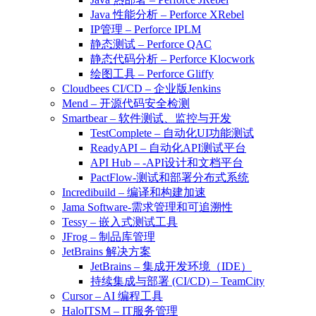
Java 性能分析 – Perforce XRebel
IP管理 – Perforce IPLM
静态测试 – Perforce QAC
静态代码分析 – Perforce Klocwork
绘图工具 – Perforce Gliffy
Cloudbees CI/CD – 企业版Jenkins
Mend – 开源代码安全检测
Smartbear – 软件测试、监控与开发
TestComplete – 自动化UI功能测试
ReadyAPI – 自动化API测试平台
API Hub – -API设计和文档平台
PactFlow-测试和部署分布式系统
Incredibuild – 编译和构建加速
Jama Software-需求管理和可追溯性
Tessy – 嵌入式测试工具
JFrog – 制品库管理
JetBrains 解决方案
JetBrains – 集成开发环境（IDE）
持续集成与部署 (CI/CD) – TeamCity
Cursor – AI 编程工具
HaloITSM – IT服务管理