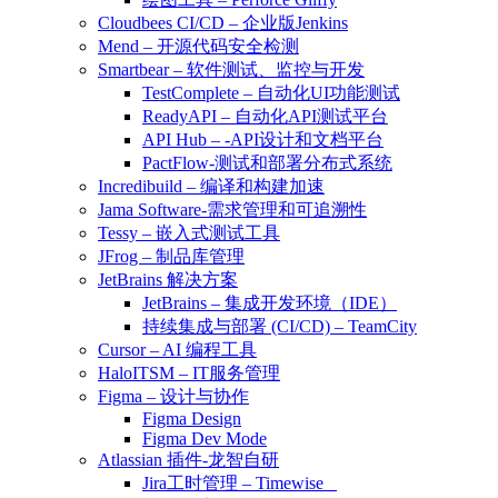
Cloudbees CI/CD – 企业版Jenkins
Mend – 开源代码安全检测
Smartbear – 软件测试、监控与开发
TestComplete – 自动化UI功能测试
ReadyAPI – 自动化API测试平台
API Hub – -API设计和文档平台
PactFlow-测试和部署分布式系统
Incredibuild – 编译和构建加速
Jama Software-需求管理和可追溯性
Tessy – 嵌入式测试工具
JFrog – 制品库管理
JetBrains 解决方案
JetBrains – 集成开发环境（IDE）
持续集成与部署 (CI/CD) – TeamCity
Cursor – AI 编程工具
HaloITSM – IT服务管理
Figma – 设计与协作
Figma Design
Figma Dev Mode
Atlassian 插件-龙智自研
Jira工时管理 – Timewise