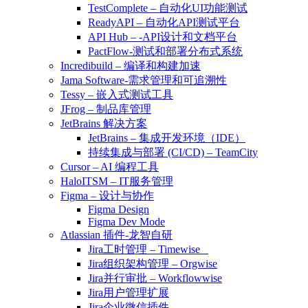
TestComplete – 自动化UI功能测试
ReadyAPI – 自动化API测试平台
API Hub – -API设计和文档平台
PactFlow-测试和部署分布式系统
Incredibuild – 编译和构建加速
Jama Software-需求管理和可追溯性
Tessy – 嵌入式测试工具
JFrog – 制品库管理
JetBrains 解决方案
JetBrains – 集成开发环境（IDE）
持续集成与部署 (CI/CD) – TeamCity
Cursor – AI 编程工具
HaloITSM – IT服务管理
Figma – 设计与协作
Figma Design
Figma Dev Mode
Atlassian 插件-龙智自研
Jira工时管理 – Timewise
Jira组织架构管理 – Orgwise
Jira并行审批 – Workflowwise
Jira用户管理扩展
Jira企业微信插件