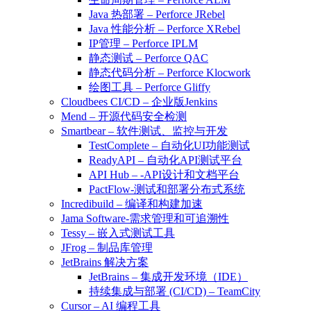
Java 热部署 – Perforce JRebel
Java 性能分析 – Perforce XRebel
IP管理 – Perforce IPLM
静态测试 – Perforce QAC
静态代码分析 – Perforce Klocwork
绘图工具 – Perforce Gliffy
Cloudbees CI/CD – 企业版Jenkins
Mend – 开源代码安全检测
Smartbear – 软件测试、监控与开发
TestComplete – 自动化UI功能测试
ReadyAPI – 自动化API测试平台
API Hub – -API设计和文档平台
PactFlow-测试和部署分布式系统
Incredibuild – 编译和构建加速
Jama Software-需求管理和可追溯性
Tessy – 嵌入式测试工具
JFrog – 制品库管理
JetBrains 解决方案
JetBrains – 集成开发环境（IDE）
持续集成与部署 (CI/CD) – TeamCity
Cursor – AI 编程工具