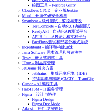
绘图工具 – Perforce Gliffy
Cloudbees CI/CD – 企业版Jenkins
Mend – 开源代码安全检测
Smartbear – 软件测试、监控与开发
TestComplete – 自动化UI功能测试
ReadyAPI – 自动化API测试平台
API Hub – -API设计和文档平台
PactFlow-测试和部署分布式系统
Incredibuild – 编译和构建加速
Jama Software-需求管理和可追溯性
Tessy – 嵌入式测试工具
JFrog – 制品库管理
JetBrains 解决方案
JetBrains – 集成开发环境（IDE）
持续集成与部署 (CI/CD) – TeamCity
Cursor – AI 编程工具
HaloITSM – IT服务管理
Figma – 设计与协作
Figma Design
Figma Dev Mode
Atlassian 插件-龙智自研