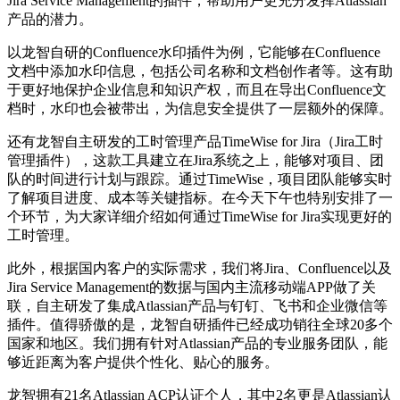
Jira Service Management的插件，帮助用户更充分发挥Atlassian
产品的潜力。
以龙智自研的Confluence水印插件为例，它能够在Confluence
文档中添加水印信息，包括公司名称和文档创作者等。这有助
于更好地保护企业信息和知识产权，而且在导出Confluence文
档时，水印也会被带出，为信息安全提供了一层额外的保障。
还有龙智自主研发的工时管理产品TimeWise for Jira（Jira工时
管理插件），这款工具建立在Jira系统之上，能够对项目、团
队的时间进行计划与跟踪。通过TimeWise，项目团队能够实时
了解项目进度、成本等关键指标。在今天下午也特别安排了一
个环节，为大家详细介绍如何通过TimeWise for Jira实现更好的
工时管理。
此外，根据国内客户的实际需求，我们将Jira、Confluence以及
Jira Service Management的数据与国内主流移动端APP做了关
联，自主研发了集成Atlassian产品与钉钉、飞书和企业微信等
插件。值得骄傲的是，龙智自研插件已经成功销往全球20多个
国家和地区。我们拥有针对Atlassian产品的专业服务团队，能
够近距离为客户提供个性化、贴心的服务。
龙智拥有21名Atlassian ACP认证个人，其中2名更是Atlassian认