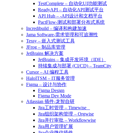
TestComplete – 自动化UI功能测试
ReadyAPI – 自动化API测试平台
API Hub – -API设计和文档平台
PactFlow-测试和部署分布式系统
Incredibuild – 编译和构建加速
Jama Software-需求管理和可追溯性
Tessy – 嵌入式测试工具
JFrog – 制品库管理
JetBrains 解决方案
JetBrains – 集成开发环境（IDE）
持续集成与部署 (CI/CD) – TeamCity
Cursor – AI 编程工具
HaloITSM – IT服务管理
Figma – 设计与协作
Figma Design
Figma Dev Mode
Atlassian 插件-龙智自研
Jira工时管理 – Timewise
Jira组织架构管理 – Orgwise
Jira并行审批 – Workflowwise
Jira用户管理扩展
Jira企业微信插件