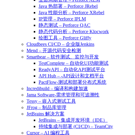
Java 热部署 – Perforce JRebel
Java 性能分析 – Perforce XRebel
IP管理 – Perforce IPLM
静态测试 – Perforce QAC
静态代码分析 – Perforce Klocwork
绘图工具 – Perforce Gliffy
Cloudbees CI/CD – 企业版Jenkins
Mend – 开源代码安全检测
Smartbear – 软件测试、监控与开发
TestComplete – 自动化UI功能测试
ReadyAPI – 自动化API测试平台
API Hub – -API设计和文档平台
PactFlow-测试和部署分布式系统
Incredibuild – 编译和构建加速
Jama Software-需求管理和可追溯性
Tessy – 嵌入式测试工具
JFrog – 制品库管理
JetBrains 解决方案
JetBrains – 集成开发环境（IDE）
持续集成与部署 (CI/CD) – TeamCity
Cursor – AI 编程工具