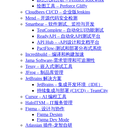
绘图工具 – Perforce Gliffy
Cloudbees CI/CD – 企业版Jenkins
Mend – 开源代码安全检测
Smartbear – 软件测试、监控与开发
TestComplete – 自动化UI功能测试
ReadyAPI – 自动化API测试平台
API Hub – -API设计和文档平台
PactFlow-测试和部署分布式系统
Incredibuild – 编译和构建加速
Jama Software-需求管理和可追溯性
Tessy – 嵌入式测试工具
JFrog – 制品库管理
JetBrains 解决方案
JetBrains – 集成开发环境（IDE）
持续集成与部署 (CI/CD) – TeamCity
Cursor – AI 编程工具
HaloITSM – IT服务管理
Figma – 设计与协作
Figma Design
Figma Dev Mode
Atlassian 插件-龙智自研