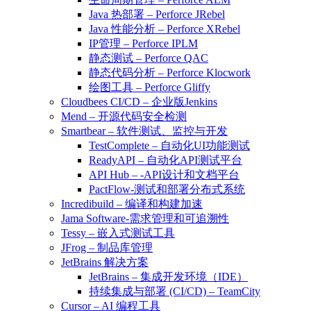
Java 热部署 – Perforce JRebel
Java 性能分析 – Perforce XRebel
IP管理 – Perforce IPLM
静态测试 – Perforce QAC
静态代码分析 – Perforce Klocwork
绘图工具 – Perforce Gliffy
Cloudbees CI/CD – 企业版Jenkins
Mend – 开源代码安全检测
Smartbear – 软件测试、监控与开发
TestComplete – 自动化UI功能测试
ReadyAPI – 自动化API测试平台
API Hub – -API设计和文档平台
PactFlow-测试和部署分布式系统
Incredibuild – 编译和构建加速
Jama Software-需求管理和可追溯性
Tessy – 嵌入式测试工具
JFrog – 制品库管理
JetBrains 解决方案
JetBrains – 集成开发环境（IDE）
持续集成与部署 (CI/CD) – TeamCity
Cursor – AI 编程工具