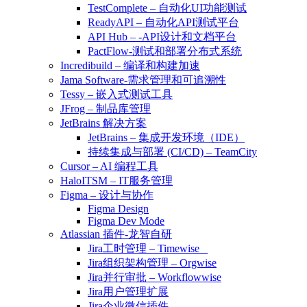
TestComplete – 自动化UI功能测试
ReadyAPI – 自动化API测试平台
API Hub – -API设计和文档平台
PactFlow-测试和部署分布式系统
Incredibuild – 编译和构建加速
Jama Software-需求管理和可追溯性
Tessy – 嵌入式测试工具
JFrog – 制品库管理
JetBrains 解决方案
JetBrains – 集成开发环境（IDE）
持续集成与部署 (CI/CD) – TeamCity
Cursor – AI 编程工具
HaloITSM – IT服务管理
Figma – 设计与协作
Figma Design
Figma Dev Mode
Atlassian 插件-龙智自研
Jira工时管理 – Timewise
Jira组织架构管理 – Orgwise
Jira并行审批 – Workflowwise
Jira用户管理扩展
Jira企业微信插件