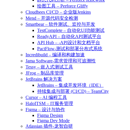
绘图工具 – Perforce Gliffy
Cloudbees CI/CD – 企业版Jenkins
Mend – 开源代码安全检测
Smartbear – 软件测试、监控与开发
TestComplete – 自动化UI功能测试
ReadyAPI – 自动化API测试平台
API Hub – -API设计和文档平台
PactFlow-测试和部署分布式系统
Incredibuild – 编译和构建加速
Jama Software-需求管理和可追溯性
Tessy – 嵌入式测试工具
JFrog – 制品库管理
JetBrains 解决方案
JetBrains – 集成开发环境（IDE）
持续集成与部署 (CI/CD) – TeamCity
Cursor – AI 编程工具
HaloITSM – IT服务管理
Figma – 设计与协作
Figma Design
Figma Dev Mode
Atlassian 插件-龙智自研