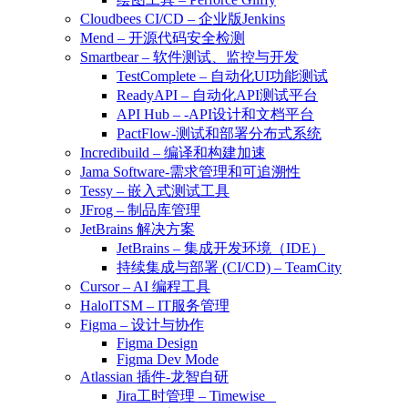
Cloudbees CI/CD – 企业版Jenkins
Mend – 开源代码安全检测
Smartbear – 软件测试、监控与开发
TestComplete – 自动化UI功能测试
ReadyAPI – 自动化API测试平台
API Hub – -API设计和文档平台
PactFlow-测试和部署分布式系统
Incredibuild – 编译和构建加速
Jama Software-需求管理和可追溯性
Tessy – 嵌入式测试工具
JFrog – 制品库管理
JetBrains 解决方案
JetBrains – 集成开发环境（IDE）
持续集成与部署 (CI/CD) – TeamCity
Cursor – AI 编程工具
HaloITSM – IT服务管理
Figma – 设计与协作
Figma Design
Figma Dev Mode
Atlassian 插件-龙智自研
Jira工时管理 – Timewise