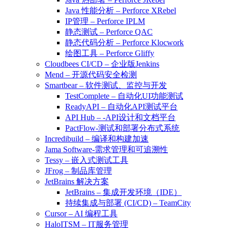
Java 性能分析 – Perforce XRebel
IP管理 – Perforce IPLM
静态测试 – Perforce QAC
静态代码分析 – Perforce Klocwork
绘图工具 – Perforce Gliffy
Cloudbees CI/CD – 企业版Jenkins
Mend – 开源代码安全检测
Smartbear – 软件测试、监控与开发
TestComplete – 自动化UI功能测试
ReadyAPI – 自动化API测试平台
API Hub – -API设计和文档平台
PactFlow-测试和部署分布式系统
Incredibuild – 编译和构建加速
Jama Software-需求管理和可追溯性
Tessy – 嵌入式测试工具
JFrog – 制品库管理
JetBrains 解决方案
JetBrains – 集成开发环境（IDE）
持续集成与部署 (CI/CD) – TeamCity
Cursor – AI 编程工具
HaloITSM – IT服务管理