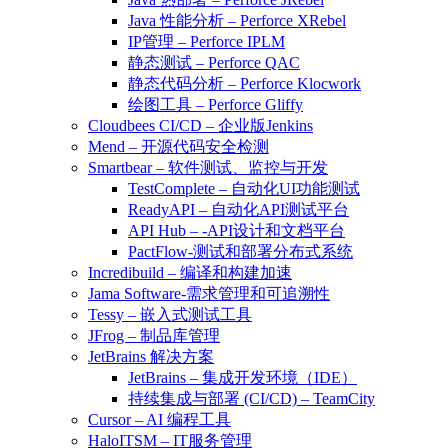
Java 性能分析 – Perforce XRebel
IP管理 – Perforce IPLM
静态测试 – Perforce QAC
静态代码分析 – Perforce Klocwork
绘图工具 – Perforce Gliffy
Cloudbees CI/CD – 企业版Jenkins
Mend – 开源代码安全检测
Smartbear – 软件测试、监控与开发
TestComplete – 自动化UI功能测试
ReadyAPI – 自动化API测试平台
API Hub – -API设计和文档平台
PactFlow-测试和部署分布式系统
Incredibuild – 编译和构建加速
Jama Software-需求管理和可追溯性
Tessy – 嵌入式测试工具
JFrog – 制品库管理
JetBrains 解决方案
JetBrains – 集成开发环境（IDE）
持续集成与部署 (CI/CD) – TeamCity
Cursor – AI 编程工具
HaloITSM – IT服务管理