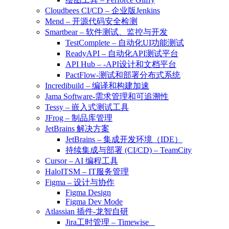
Cloudbees CI/CD – 企业版Jenkins
Mend – 开源代码安全检测
Smartbear – 软件测试、监控与开发
TestComplete – 自动化UI功能测试
ReadyAPI – 自动化API测试平台
API Hub – -API设计和文档平台
PactFlow-测试和部署分布式系统
Incredibuild – 编译和构建加速
Jama Software-需求管理和可追溯性
Tessy – 嵌入式测试工具
JFrog – 制品库管理
JetBrains 解决方案
JetBrains – 集成开发环境（IDE）
持续集成与部署 (CI/CD) – TeamCity
Cursor – AI 编程工具
HaloITSM – IT服务管理
Figma – 设计与协作
Figma Design
Figma Dev Mode
Atlassian 插件-龙智自研
Jira工时管理 – Timewise