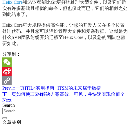
Helix Core
和SVN都能比Git更好地处理大型文件，以及它们确
实有许多基础且相似的命令，但也仅此而已，它们的相似之处
到此结束了。
Helix Core可大规模提供高性能，让您的开发人员在多个位置
处理代码。并且您可以轻松管理大文件和复杂数据。这就是为
什么SVN团队纷纷开始迁移至Helix Core，以及您的团队也需
要如此。
分享到：
WeChat
Sina
Prev
上一页
ITIL4实用指南 | ITSM的未来属于敏捷
Weibo
Copy
下一页
如何使ITSM解决方案高效、可见，并快速实现价值？
Link
Next
Search
文章类别