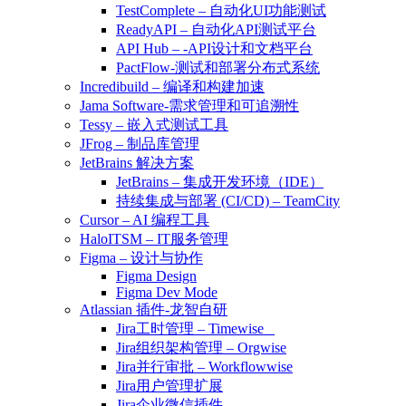
TestComplete – 自动化UI功能测试
ReadyAPI – 自动化API测试平台
API Hub – -API设计和文档平台
PactFlow-测试和部署分布式系统
Incredibuild – 编译和构建加速
Jama Software-需求管理和可追溯性
Tessy – 嵌入式测试工具
JFrog – 制品库管理
JetBrains 解决方案
JetBrains – 集成开发环境（IDE）
持续集成与部署 (CI/CD) – TeamCity
Cursor – AI 编程工具
HaloITSM – IT服务管理
Figma – 设计与协作
Figma Design
Figma Dev Mode
Atlassian 插件-龙智自研
Jira工时管理 – Timewise
Jira组织架构管理 – Orgwise
Jira并行审批 – Workflowwise
Jira用户管理扩展
Jira企业微信插件