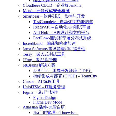
Cloudbees CI/CD – 企业版Jenkins
Mend – 开源代码安全检测
Smartbear – 软件测试、监控与开发
TestComplete – 自动化UI功能测试
ReadyAPI – 自动化API测试平台
API Hub – -API设计和文档平台
PactFlow-测试和部署分布式系统
Incredibuild – 编译和构建加速
Jama Software-需求管理和可追溯性
Tessy – 嵌入式测试工具
JFrog – 制品库管理
JetBrains 解决方案
JetBrains – 集成开发环境（IDE）
持续集成与部署 (CI/CD) – TeamCity
Cursor – AI 编程工具
HaloITSM – IT服务管理
Figma – 设计与协作
Figma Design
Figma Dev Mode
Atlassian 插件-龙智自研
Jira工时管理 – Timewise