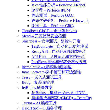
Java 性能分析 – Perforce XRebel
IP管理 – Perforce IPLM
静态测试 – Perforce QAC
静态代码分析 – Perforce Klocwork
绘图工具 – Perforce Gliffy
Cloudbees CI/CD – 企业版Jenkins
Mend – 开源代码安全检测
Smartbear – 软件测试、监控与开发
TestComplete – 自动化UI功能测试
ReadyAPI – 自动化API测试平台
API Hub – -API设计和文档平台
PactFlow-测试和部署分布式系统
Incredibuild – 编译和构建加速
Jama Software-需求管理和可追溯性
Tessy – 嵌入式测试工具
JFrog – 制品库管理
JetBrains 解决方案
JetBrains – 集成开发环境（IDE）
持续集成与部署 (CI/CD) – TeamCity
Cursor – AI 编程工具
HaloITSM – IT服务管理