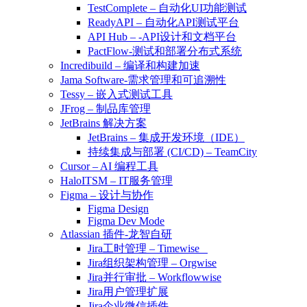
TestComplete – 自动化UI功能测试
ReadyAPI – 自动化API测试平台
API Hub – -API设计和文档平台
PactFlow-测试和部署分布式系统
Incredibuild – 编译和构建加速
Jama Software-需求管理和可追溯性
Tessy – 嵌入式测试工具
JFrog – 制品库管理
JetBrains 解决方案
JetBrains – 集成开发环境（IDE）
持续集成与部署 (CI/CD) – TeamCity
Cursor – AI 编程工具
HaloITSM – IT服务管理
Figma – 设计与协作
Figma Design
Figma Dev Mode
Atlassian 插件-龙智自研
Jira工时管理 – Timewise
Jira组织架构管理 – Orgwise
Jira并行审批 – Workflowwise
Jira用户管理扩展
Jira企业微信插件