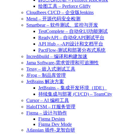
绘图工具 – Perforce Gliffy
Cloudbees CI/CD – 企业版Jenkins
Mend – 开源代码安全检测
Smartbear – 软件测试、监控与开发
TestComplete – 自动化UI功能测试
ReadyAPI – 自动化API测试平台
API Hub – -API设计和文档平台
PactFlow-测试和部署分布式系统
Incredibuild – 编译和构建加速
Jama Software-需求管理和可追溯性
Tessy – 嵌入式测试工具
JFrog – 制品库管理
JetBrains 解决方案
JetBrains – 集成开发环境（IDE）
持续集成与部署 (CI/CD) – TeamCity
Cursor – AI 编程工具
HaloITSM – IT服务管理
Figma – 设计与协作
Figma Design
Figma Dev Mode
Atlassian 插件-龙智自研