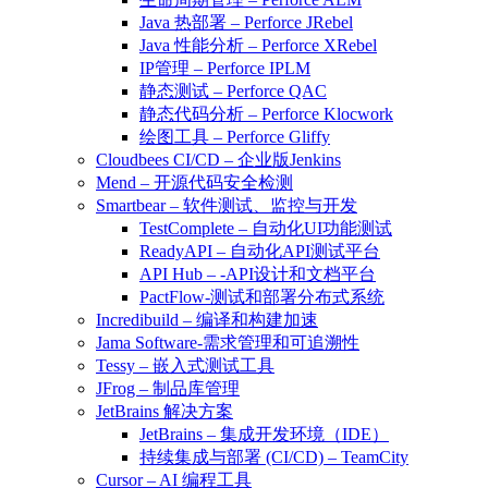
Java 热部署 – Perforce JRebel
Java 性能分析 – Perforce XRebel
IP管理 – Perforce IPLM
静态测试 – Perforce QAC
静态代码分析 – Perforce Klocwork
绘图工具 – Perforce Gliffy
Cloudbees CI/CD – 企业版Jenkins
Mend – 开源代码安全检测
Smartbear – 软件测试、监控与开发
TestComplete – 自动化UI功能测试
ReadyAPI – 自动化API测试平台
API Hub – -API设计和文档平台
PactFlow-测试和部署分布式系统
Incredibuild – 编译和构建加速
Jama Software-需求管理和可追溯性
Tessy – 嵌入式测试工具
JFrog – 制品库管理
JetBrains 解决方案
JetBrains – 集成开发环境（IDE）
持续集成与部署 (CI/CD) – TeamCity
Cursor – AI 编程工具